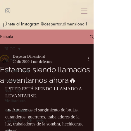
¡Únete al Instagram @despertar.dimensional!
Entrada
BLOG
Despertar Dimensional
BLOG
29 dic 2020
1 min de lectura
Estamos siendo llamados
Información útil
a levantarnos ahora🔥
Eventos/Cursos
USTED ESTÁ SIENDO LLAMADO A 
Astrología
LEVANTARSE.
Meditaciones
¡🔥 Apoyemos el surgimiento de brujas, 
Sitios de interés
curanderos, guerreros, trabajadores de la 
Canalizaciones/Entrevistas
luz, trabajadores de la sombra, hechiceras, 
Libros
reinas!