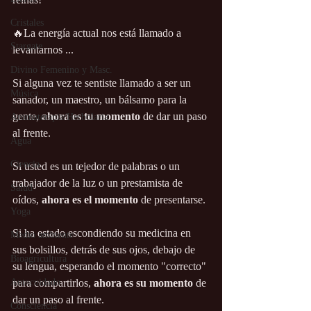
Cristales
🔥La energía actual nos está llamado a 
Stargate
levantarnos ... 
Divino Femenino y Masc.
Si alguna vez te sentiste llamado a ser un 
Música
sanador, un maestro, un bálsamo para la 
gente, 
ahora es tu momento
 de dar un paso 
Aromaterapia/Herbolaria
al frente.
Agua
Ciencia
Si usted es un tejedor de palabras o un 
trabajador de la luz o un prestamista de 
Salud
oídos, 
ahora es el momento
 de presentarse.
Yoga
Si ha estado escondiendo su medicina en 
Medio ambiente
sus bolsillos, detrás de sus ojos, debajo de 
Bioagricultura
su lengua, esperando el momento "correcto" 
Autocuidado
para compartirlos, 
ahora es su momento
 de 
dar un paso al frente.
Consciencia