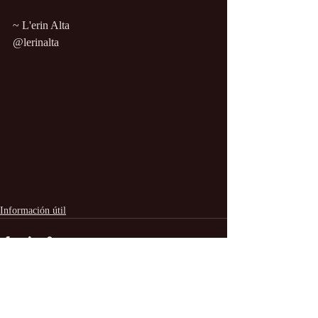
~ L'erin Alta 
@lerinalta
Información útil