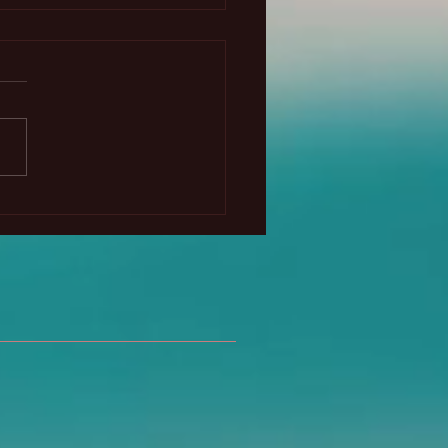
a primera cosecha y
hnasadh