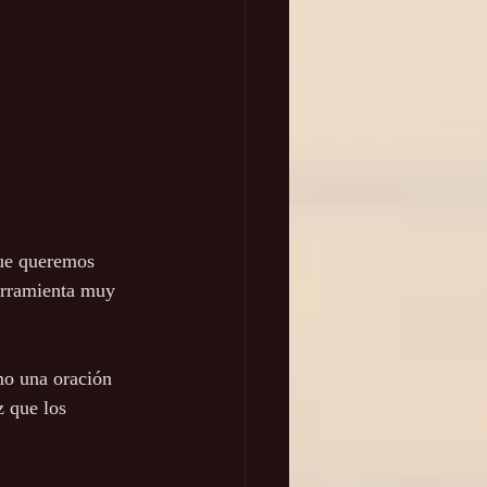
ue queremos 
erramienta muy 
mo una oración 
z que los 