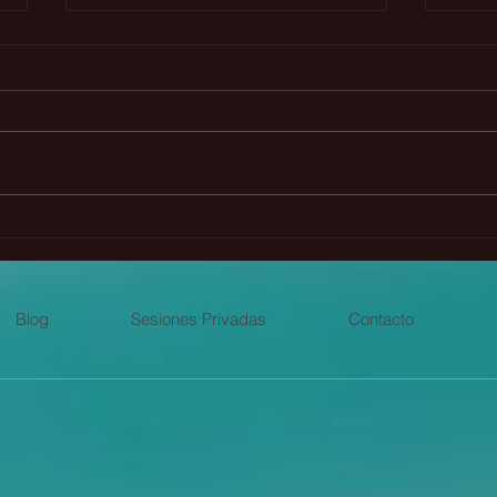
Principio del intercambio
🌾 L
perfecto y la Atlántida
Lug
Blog
Sesiones Privadas
Contacto