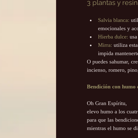
3 plantas y resi
Salvia blanca:
 ut
emocionales y ac
Hierba dulce:
 usa
Mirra:
 utiliza es
impida mantenerte
O puedes sahumar, crea
incienso, romero, pino,
Bendición con humo d
Oh Gran Espíritu,
elevo humo a los cuatr
para que las bendicio
mientras el humo se di