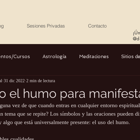
og
Sesiones Privadas
Contacto
¡Ún
@de
entos/Cursos
Astrología
Meditaciones
Sitios d
al
31 dic 2022
2 min de lectura
Libros
Cristales
Stargate
Divino Femenino y
do el humo para manifest
guna vez de que cuando entras en cualquier entorno espiritual 
Agua
Ciencia
Salud
Yoga
Medio ambiente
n tema que se repite? Los símbolos y las oraciones pueden dif
 algo que está universalmente presente: el uso del humo.
bles cualidades 