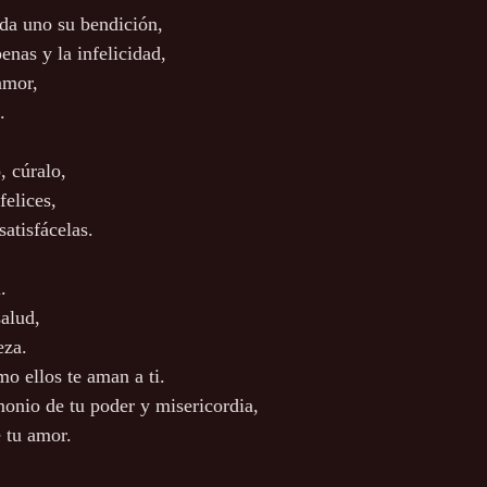
da uno su bendición,
enas y la infelicidad, 
amor,
.
, cúralo,
felices,
satisfácelas.
.
alud,
eza.
o ellos te aman a ti.
monio de tu poder y misericordia,
 tu amor.