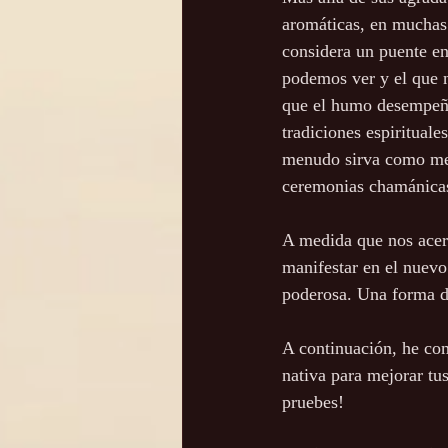
aromáticas, en muchas 
considera un puente e
podemos ver y el que n
que el humo desempeñe
tradiciones espirituale
menudo sirva como med
ceremonias chamánica
A medida que nos acer
manifestar en el nuevo
poderosa. Una forma 
A continuación, he co
nativa para mejorar tu
pruebes!