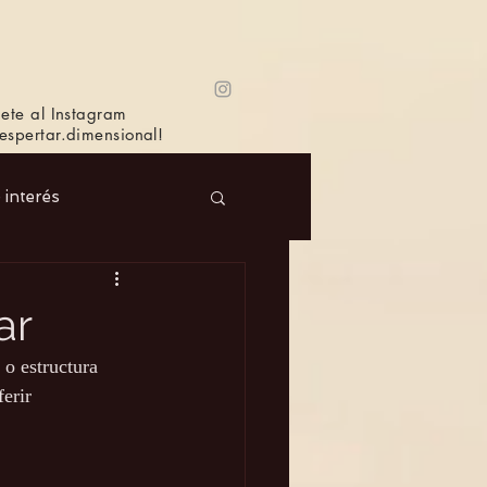
ete al Instagram
spertar.dimensional!
e interés
 Masc.
Música
ar
o estructura 
Bioagricultura
erir 