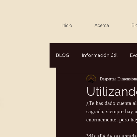
Inicio
Acerca
Bl
BLOG
Información útil
Ev
Despertar Dimension
Canalizaciones/Entrevistas
Utilizan
¿Te has dado cuenta al
Aromaterapia/Herbolaria
sagrada, siempre hay u
enormemente, pero hay
Autocuidado
Consciencia
Más allá de sus agrada