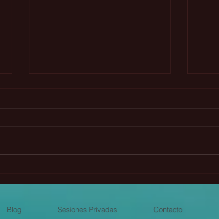
Año Nuevo calendario
Pode
maya: Luna Roja Galáctica -
Acua
julio 2026
Blog
Sesiones Privadas
Contacto