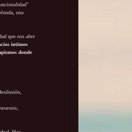
funcionalidad" 
ofunda, una 
dad que nos abre 
cios íntimos 
capismos donde 
esilusión, 
neurosis, 
ideal. Hay 