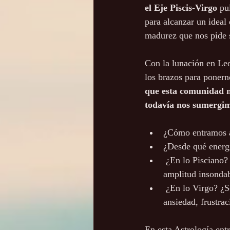
el Eje Piscis-Virgo
 pu
para alcanzar un ideal
madurez que nos pide 
Con la lunación en Leo
los brazos para ponerno
que esta comunidad n
todavía nos sumergi
¿Cómo entramos a
¿Desde qué energí
 ¿En lo Pisciano? 
amplitud insondab
 ¿En lo Virgo? ¿So
ansiedad, frustrac
En esta Astrología ent