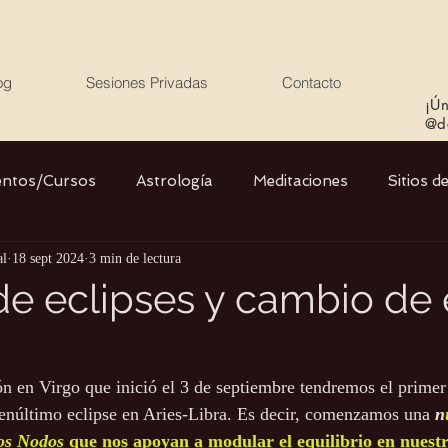
og
Sesiones Privadas
Contacto
¡Ún
@de
entos/Cursos
Astrología
Meditaciones
Sitios d
al
18 sept 2024
3 min de lectura
Libros
Cristales
Stargate
Divino Femenino y
e eclipses y cambio de 
Agua
Ciencia
Salud
Yoga
Medio ambiente
n en Virgo que inició el 3 de septiembre tendremos el primer 
penúltimo eclipse en Aries-Libra. Es decir, comenzamos una 
n
los Nodos 
que nos apoyan a modular el equilibrio en nuest