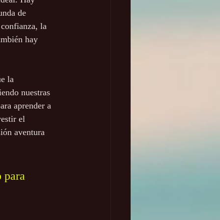
unda de 
 confianza, la 
ambién hay 
e la 
iendo nuestras 
ara aprender a 
stir el 
sión aventura 
 para 