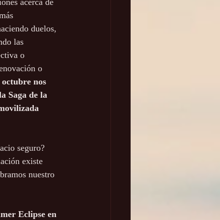
ones acerca de 
 más 
haciendo duelos, 
ndo las 
ctiva o 
enovación o 
e octubre nos 
la Saga de la 
movilizada 
acio seguro? 
ación existe 
ebramos nuestro 
imer Eclipse en 