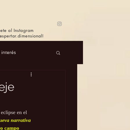
ete al Instagram
spertar.dimensional!
e interés
 Masc.
Música
eje
Bioagricultura
eclipse en el 
ueva narrativa 
ro campo 