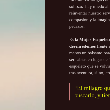
sollozo. Hay miedo al
reinventar nuestro servi
compasión y la imagin
pedazos. 
Es la 
Mujer Esquelet
desenredemos 
frente 
manos un bálsamo para 
ser sabias en lugar de 
esqueleto que se volvi
tras aventura, si no, cr
“El milagro q
buscarlo, y tie