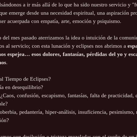
lsándonos a ir más allá de lo que ha sido nuestro servicio y "
 que emerge desde una necesidad espiritual, una aspiración pr
ser acuerpada con empatía, arte, emoción y psiquismo. 
 del mes pasado aterrizamos la idea o intuición de la comuni
s al servicio; con esta lunación y eclipses nos abrimos a 
espa
os espejea… esos dolores, fantasías, pérdidas del yo y es
mos
.
l Tiempo de Eclipses? 
a en desequilibrio?
¿Caos, confusión, escapismo, fantasías, falta de practicidad, d
le? 
berbia, pedantería, hiper-análisis, insuficiencia, pesimismo, 
ión? 
ramos con desilusión o tristeza mezcladas con el sueño de un 