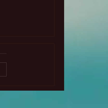
rosa Luna Llena en
rio- Julio 2026