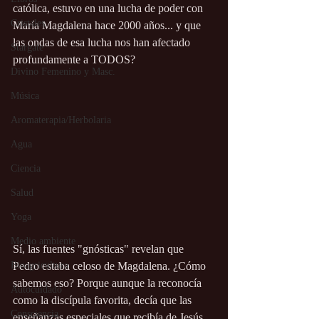
católica, estuvo en una lucha de poder con 
Cristales
María Magdalena hace 2000 años... y que 
las ondas de esa lucha nos han afectado 
Stargate
profundamente a TODOS?
Divino Femenino y Masc.
Música
Aromaterapia/Herbolaria
Agua
Ciencia
Salud
Yoga
Medio ambiente
Sí, las fuentes "gnósticas" revelan que 
Pedro estaba celoso de Magdalena. ¿Cómo 
Bioagricultura
sabemos eso? Porque aunque la reconocía 
Autocuidado
como la discípula favorita, decía que las 
Consciencia
enseñanzas especiales que recibía de Jesús 