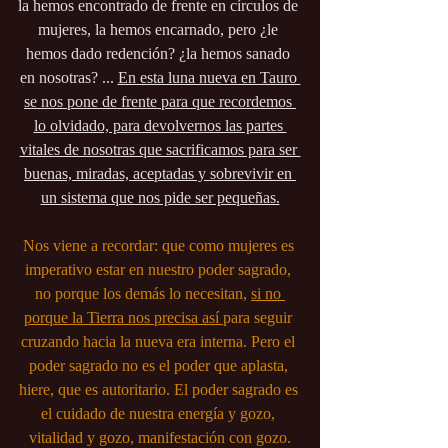
la hemos encontrado de frente en círculos de 
mujeres, la hemos encarnado, pero ¿le 
hemos dado redención? ¿la hemos sanado 
en nosotras? ... 
En esta luna nueva en Tauro 
se nos pone de frente para que recordemos 
lo olvidado, para devolvernos las partes 
vitales de nosotras que sacrificamos para ser 
buenas, miradas, aceptadas y sobrevivir en 
un sistema que nos pide ser pequeñas.
Nos viene a recordar: que como mujeres es 
imperativo estar en nuestro poder sagrado, 
no porque los demás lo necesitan, 
si no 
porque la Tierra nos precisa así 
para seguir 
cruzando hacia la nueva era interna. Pero el 
poder sagrado no es el poder que aplasta, 
hiere, que es autoritario. El poder sagrado es 
el cuidado de nuestra energía y gozo, 
vitalidad y gozo, manifestación con gozo.