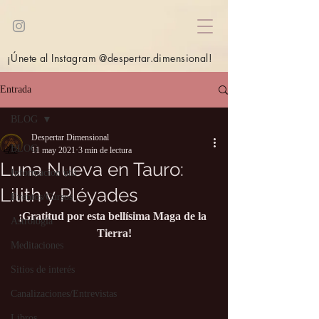
¡Únete al Instagram @despertar.dimensional!
Entrada
BLOG
Despertar Dimensional
BLOG
11 may 2021
3 min de lectura
Luna Nueva en Tauro:
Información útil
Lilith y Pléyades
Eventos/Cursos
¡Gratitud por esta bellísima Maga de la 
Astrología
Tierra!
Meditaciones
Sitios de interés
Canalizaciones/Entrevistas
Libros