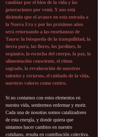
cambiar por el bien de la vida y las 
generaciones por venir. Y nos está 
diciendo que el avance en esta entrada a 
la Nueva Era y por los próximos años 
será retornando a las enseñanzas de 
Tauro: la búsqueda de la tranquilidad, la 
tierra pura, las flores, los jardines, lo 
orgánico, la escucha del cuerpo, la paz, la 
alimentación consciente, el ritmo 
sagrado, la revaloración de nuestros 
talentos y recursos, el cuidado de la vida, 
nuestros valores como centro.
Si no contamos con estos elementos en 
nuestra vida, sentiremos enfermar y morir. 
Cada una de nosotras somos catalizadores 
de esta energía, y donde quiera que 
sintamos hacer cambios en nuestro 
cotidiano, resulta en contribución colectiva.