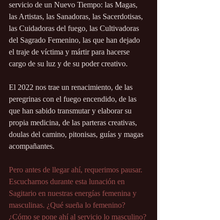
servicio de un Nuevo Tiempo: las Magas, 
las Artistas, las Sanadoras, las Sacerdotisas, 
las Cuidadoras del fuego, las Cultivadoras 
del Sagrado Femenino, las que han dejado 
el traje de víctima y mártir para hacerse 
cargo de su luz y de su poder creativo.
El 2022 nos trae un renacimiento, de las 
peregrinas con el fuego encendido, de las 
que han sabido transmutar y elaborar su 
propia medicina, de las parteras creativas, 
doulas del camino, pitonisas, guías y magas 
acompañantes.
Pero antes de llegar ahí, requerimos pausar. 
Escucharnos durante esta lunación en 
Sagitario en nuestras energías femenina y 
masculinas. ¿Qué sueña lo femenino? 
¿Cómo se pone ahí al servicio lo masculino?