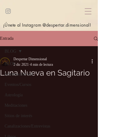
¡Únete al Instagram @despertar.dimensional!
Entrada
BLOG
Despertar Dimensional
BLOG
2 dic 2021
4 min de lectura
Luna Nueva en Sagitario
Información útil
Eventos/Cursos
Astrología
Meditaciones
Sitios de interés
Canalizaciones/Entrevistas
Libros