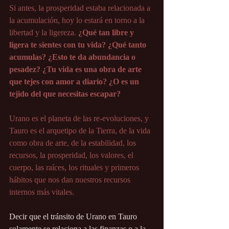
Si antes, la prosperidad estaba relacionada a 
la acumulación, hoy lo estará en torno a la 
libertad y la ligereza.
 ¿Qué tan libre y 
ligera te sientes con tu vida? ¿Qué tanto 
acumulas? ¿Esto te da abundancia o 
pesadez? ¿Tu vida es una obra de arte 
que tejes con amor a diario? ¿O es un 
tejido del que necesitas escapar?
Urano es el planeta de las re-evoluciones, y 
Tauro es el arquetipo de la Tierra, de la vida 
como obra de arte, de la estabilidad, los 
recursos, la prosperidad, los valores, el 
cuerpo, las raíces, los rituales y primeros 
hábitos que nos dan nuestros recursos 
internos más vitales.
Decir que el tránsito de Urano en Tauro 
solamente se relaciona a las finanzas o a la 