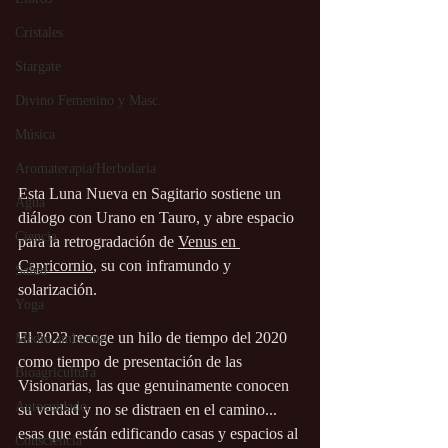
Cristales
Stargate
Divino Femenino y Masc.
Música
Aromaterapia/Herbolaria
Esta Luna Nueva en Sagitario sostiene un 
Agua
diálogo con Urano en Tauro, y abre espacio 
Ciencia
para la retrogradación de 
Venus en 
Capricornio
, su con inframundo y 
Salud
solarización.
Yoga
El 2022 recoge un hilo de tiempo del 2020 
Medio ambiente
como tiempo de presentación de las 
Bioagricultura
Visionarias, las que genuinamente conocen 
Autocuidado
su verdad y no se distraen en el camino... 
esas que están edificando casas y espacios al 
Consciencia