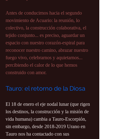
Antes de conducirnos hacia el segundo 
movimiento de Acuario: la reunión, lo 
colectivo, la construcción colaborativa, el 
tejido conjunto... es preciso, aguardar un 
espacio con nuestro corazón-espiral para 
reconocer nuestro camino, abrazar nuestro 
fuego vivo, celebrarnos y aquietarnos... 
percibiendo el calor de lo que hemos 
construido con amor.
Tauro: el retorno de la Diosa
El 18 de enero el eje nodal lunar (que rigen 
los destinos, la construcción y la misión de 
vida humana) cambia a Tauro-Escorpión, 
sin embargo, desde 2018-2019 Urano en 
Tauro nos ha contactado con sus 