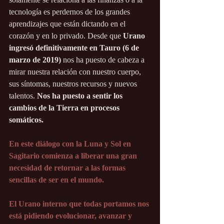
tecnología es perdernos de los grandes 
aprendizajes que están dictando en el 
corazón y en lo privado. Desde que 
Urano 
ingresó definitivamente en Tauro (6 de 
marzo de 2019)
 nos ha puesto de cabeza a 
mirar nuestra relación con nuestro cuerpo, 
sus síntomas, nuestros recursos y nuevos 
talentos. 
Nos ha puesto a sentir los 
cambios de la Tierra en procesos 
somáticos.
En este diálogo con la Luna y Sol en 
Sagitario comienza a liberar una gran 
necesidad de retornar a las formas 
sencillas de ser en el mundo.
El Urano interno que todas portamos nos 
está pidiendo evolucionar, avanzar y 