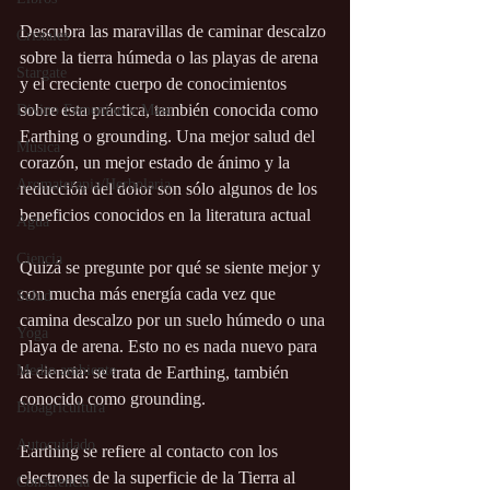
Descubra las maravillas de caminar descalzo 
Cristales
sobre la tierra húmeda o las playas de arena 
Stargate
y el creciente cuerpo de conocimientos 
sobre esta práctica, también conocida como 
Divino Femenino y Masc.
Earthing o grounding. Una mejor salud del 
Música
corazón, un mejor estado de ánimo y la 
Aromaterapia/Herbolaria
reducción del dolor son sólo algunos de los 
beneficios conocidos en la literatura actual
Agua
Ciencia
Quizá se pregunte por qué se siente mejor y 
con mucha más energía cada vez que 
Salud
camina descalzo por un suelo húmedo o una 
Yoga
playa de arena. Esto no es nada nuevo para 
Medio ambiente
la ciencia: se trata de Earthing, también 
conocido como grounding.
Bioagricultura
Autocuidado
Earthing se refiere al contacto con los 
electrones de la superficie de la Tierra al 
Consciencia