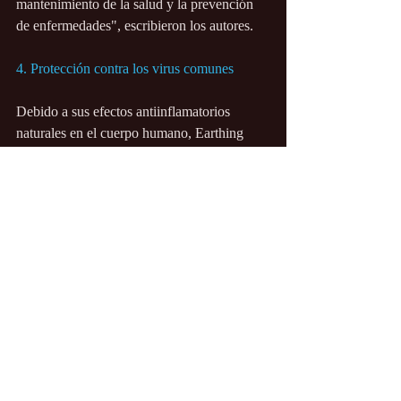
mantenimiento de la salud y la prevención 
de enfermedades", escribieron los autores.
4. Protección contra los virus comunes
Debido a sus efectos antiinflamatorios 
naturales en el cuerpo humano, Earthing 
puede afectar positivamente a los casos de 
gripe y resfriados comunes[xiii] Además de 
acelerar la respuesta inmunitaria después de 
la vacunación, Earthing también mejora la 
respuesta inmunitaria, que es esencial para 
recuperarse de la gripe.
Empiece a conectarse a tierra hoy mismo
Ponerse a tierra es gratis y de fácil acceso. 
No requiere en absoluto sandalias 
conductoras ni productos de Earthing. La 