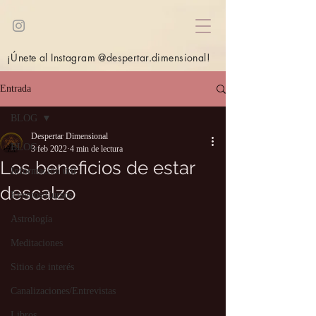
¡Únete al Instagram @despertar.dimensional!
Entrada
BLOG
Despertar Dimensional
BLOG
3 feb 2022
4 min de lectura
Los beneficios de estar
Información útil
descalzo
Eventos/Cursos
Astrología
Meditaciones
Sitios de interés
Canalizaciones/Entrevistas
Libros