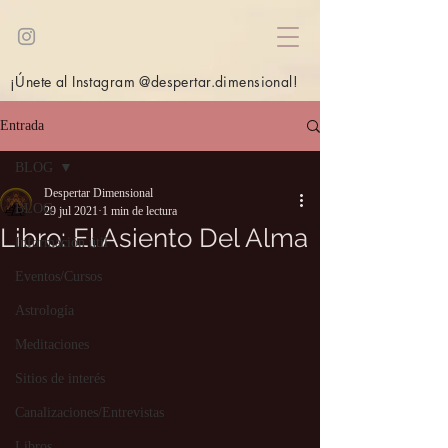
¡Únete al Instagram @despertar.dimensional!
Entrada
BLOG
Despertar Dimensional
BLOG
29 jul 2021
1 min de lectura
Libro: El Asiento Del Alma
Información útil
Eventos/Cursos
Astrología
Meditaciones
Sitios de interés
Canalizaciones/Entrevistas
Libros