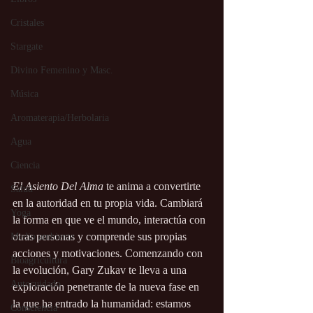
Cristales
Stargate
Divino Femenino y Masc.
Música
Aromaterapia/Herbolaria
Agua
Ciencia
El Asiento Del Alma
 te anima a convertirte 
Salud
en la autoridad en tu propia vida. Cambiará 
Yoga
la forma en que ve el mundo, interactúa con 
otras personas y comprende sus propias 
Medio ambiente
acciones y motivaciones. Comenzando con 
Bioagricultura
la evolución, Gary Zukav te lleva a una 
Autocuidado
exploración penetrante de la nueva fase en 
la que ha entrado la humanidad: estamos 
Consciencia