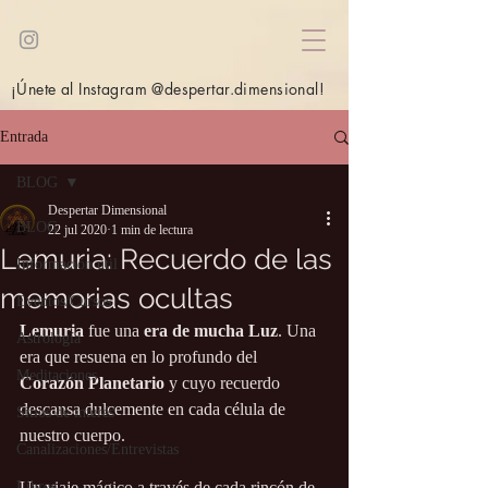
¡Únete al Instagram @despertar.dimensional!
Entrada
BLOG
Despertar Dimensional
BLOG
22 jul 2020
1 min de lectura
Lemuria: Recuerdo de las
Información útil
memorias ocultas
Eventos/Cursos
Lemuria
 fue una 
era de mucha Luz
. Una 
Astrología
era que resuena en lo profundo del 
Meditaciones
Corazón Planetario
 y cuyo recuerdo 
descansa dulcemente en cada célula de 
Sitios de interés
nuestro cuerpo.
Canalizaciones/Entrevistas
Libros
Un viaje mágico a través de cada rincón de 