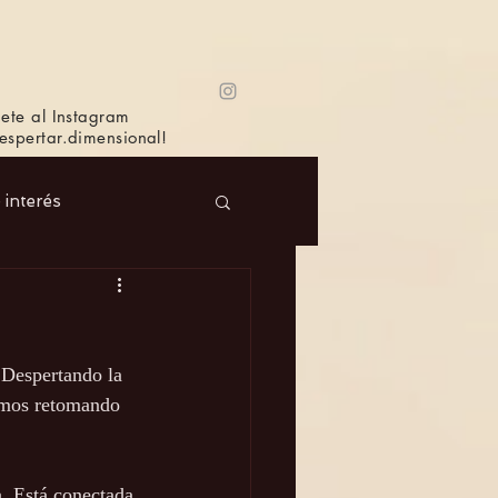
ete al Instagram
spertar.dimensional!
e interés
 Masc.
Música
Despertando la 
Bioagricultura
tamos retomando 
. Está conectada 