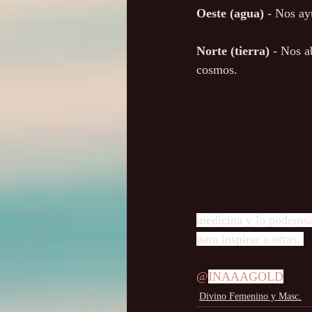
Oeste (agua)
- Nos ay
Norte (tierra)
 - Nos a
cosmos.
medicina y lo poderos
para inspirar a otras. 
@
INAAAGOLD
Divino Femenino y Masc.