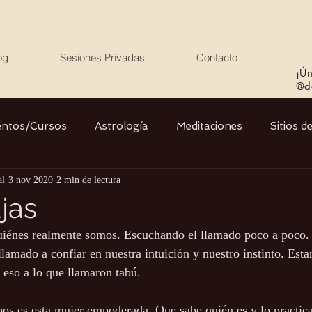
og
Sesiones Privadas
Contacto
¡Ún
@de
entos/Cursos
Astrología
Meditaciones
Sitios d
al
3 nov 2020
2 min de lectura
Libros
Cristales
Stargate
Divino Femenino y
jas
iénes realmente somos. Escuchando el llamado poco a poco. 
Agua
Ciencia
Salud
Yoga
Medio ambiente
llamado a confiar en nuestra intuición y nuestro instinto. Es
 eso a lo que llamaron tabú.
pos es esta mujer empoderada. Que sabe quién es y lo practica