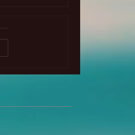
heridas femeninas
amentales y Venus🌹