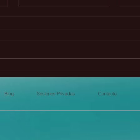
🌟Las hijas de Lilith y su
Las 
regreso🌹
fund
Blog
Sesiones Privadas
Contacto