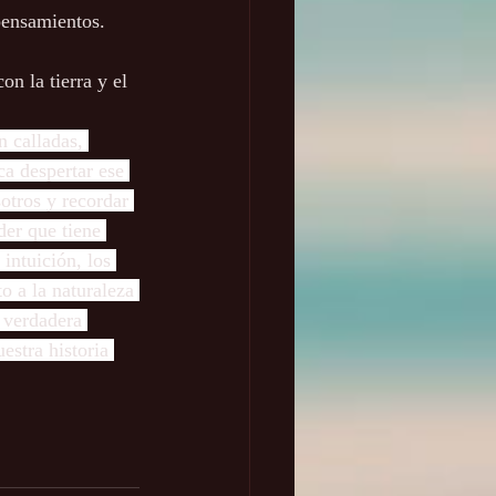
pensamientos.
n la tierra y el 
n calladas, 
a despertar ese 
otros y recordar 
er que tiene 
ntuición, los 
eto a la naturaleza 
 verdadera 
stra historia 