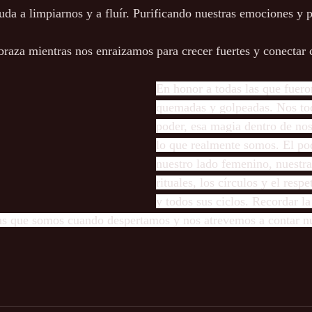
uda a limpiarnos y a fluír. Purificando nuestras emociones y 
braza mientras nos enraizamos para crecer fuertes y conectar co
En honor a todas las que fuero
quemadas y golpeadas. Nos toc
poder, esa magia dentro de nos
lo que realmente somos. El pod
nuestro lado femenino, nuestra i
rituales, los círculos y el resp
y todos sus ciclos. Recordar la
as que somos cuando despertamos y nos atrevemos a contar nue