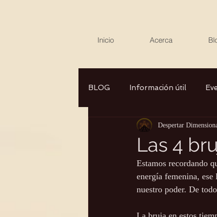
Inicio
Acerca
Bl
BLOG
Información útil
Ev
Despertar Dimension
Canalizaciones/Entrevistas
Las 4 bru
Estamos recordando qu
Aromaterapia/Herbolaria
energía femenina, ese 
nuestro poder. De todo
Autocuidado
Consciencia
La bruja en estos tiem