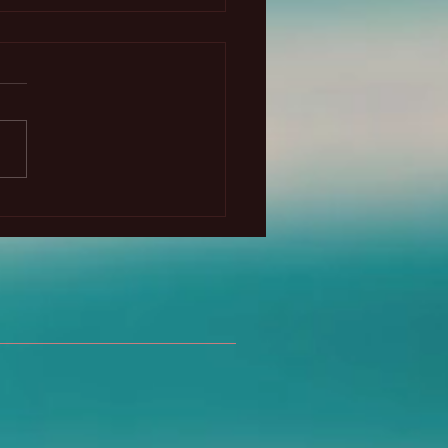
a primera cosecha y
hnasadh