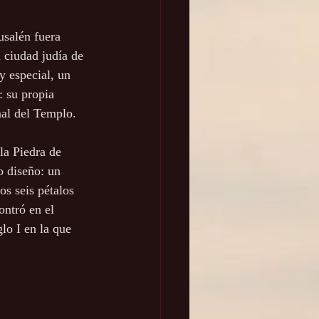
usalén fuera 
a ciudad judía de 
 especial, un 
: su propia 
nal del Templo.
la Piedra de 
o diseño: un 
os seis pétalos 
ontró en el 
lo I en la que 