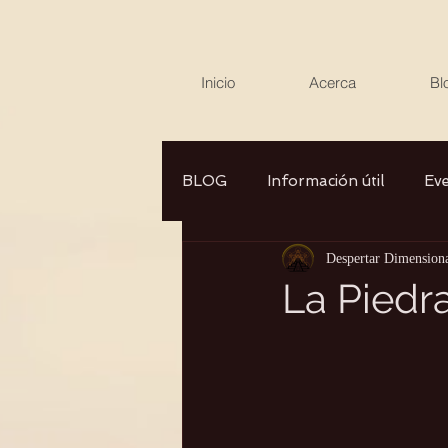
Inicio
Acerca
Bl
BLOG
Información útil
Ev
Despertar Dimension
Canalizaciones/Entrevistas
La Piedr
Aromaterapia/Herbolaria
Autocuidado
Consciencia