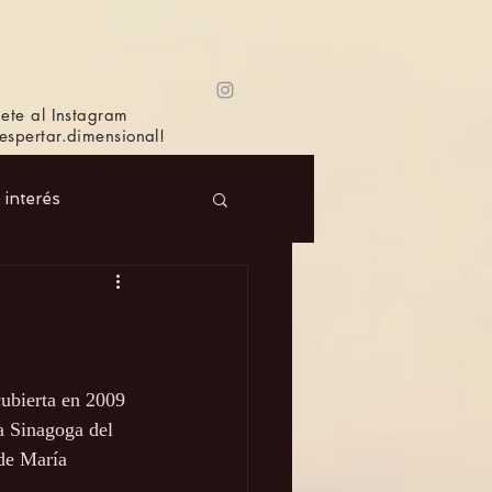
ete al Instagram
spertar.dimensional!
e interés
 Masc.
Música
Bioagricultura
ubierta en 2009 
a Sinagoga del 
de María 