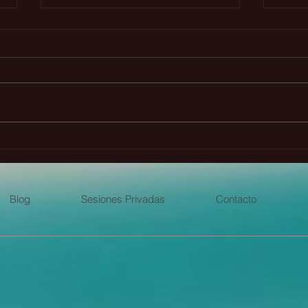
Principio del intercambio
🌾 L
perfecto y la Atlántida
Lug
Blog
Sesiones Privadas
Contacto