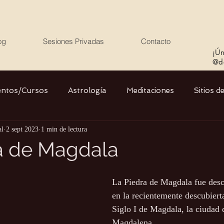
og
Sesiones Privadas
Contacto
¡Ún
@de
entos/Cursos
Astrología
Meditaciones
Sitios d
al
2 sept 2023
1 min de lectura
Libros
Cristales
Stargate
Divino Femenino y
a de Magdala
Agua
Ciencia
Salud
Yoga
Medio ambiente
La Piedra de Magdala fue desc
en la recientemente descubiert
Siglo I de Magdala, la ciudad 
Magdalena. 