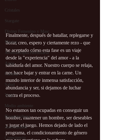
Cristales
Stargate
Divino Femenino y Masc.
Finalmente, después de batallar, replegarse y 
Música
llorar, creo, espero y ciertamente rezo - que 
he aceptado cómo esta fase es un viaje 
Aromaterapia/Herbolaria
desde la "experiencia" del amor - a la 
Agua
sabiduría del amor. Nuestro cuerpo se relaja, 
nos hace bajar y entrar en la carne. Un 
Ciencia
mundo interior de inmensa satisfacción, 
Salud
abundancia y ser, si dejamos de luchar 
contra el proceso.
Yoga
Medio ambiente
No estamos tan ocupadas en conseguir un 
Bioagricultura
hombre, mantener un hombre, ser deseables 
y jugar el juego. Hemos dejado de lado el 
Autocuidado
programa, el condicionamiento de género 
Consciencia