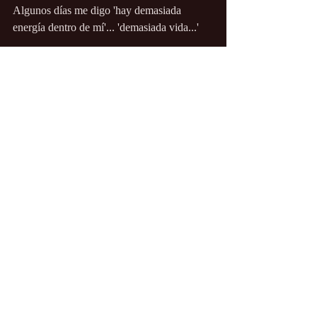
Algunos días me digo 'hay demasiada 
energía dentro de mí'... 'demasiada vida...'
Tonterías", dice la carne, "ahora estate 
quieta y ama"...
https://anaiyasophia.com/blog/the-mystery-
of-menopause-we-so-have-to-get-this
Información útil
Entradas recientes
Ver todo