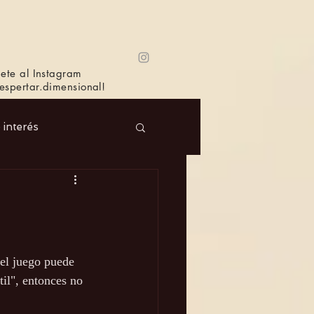
ete al Instagram
spertar.dimensional!
e interés
 Masc.
Música
Bioagricultura
el juego puede 
il", entonces no 