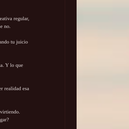
eativa regular, 
ue no.
ando tu juicio 
a. Y lo que 
r realidad esa 
virtiendo.
ugar?