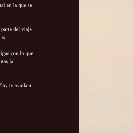
al en la que se 
parte del viaje 
 a:
rigas con lo que 
tas la 
Play te ayuda a 