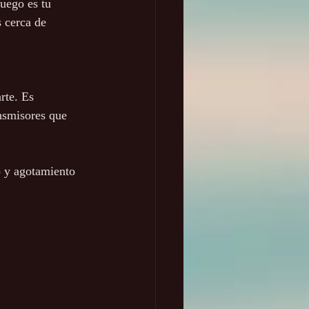
juego es tu 
 cerca de 
rte. Es 
nsmisores que 
o y agotamiento 