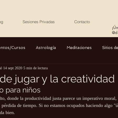
og
Sesiones Privadas
Contacto
¡Ún
@de
entos/Cursos
Astrología
Meditaciones
Sitios d
al
14 sept 2020
5 min de lectura
Libros
Cristales
Stargate
Divino Femenino y
de jugar y la creatividad
lo para niños
Agua
Ciencia
Salud
Yoga
Medio ambiente
o, donde la productividad justa parece un imperativo moral, 
 pérdida de tiempo. Si no estamos ocupados haciendo algo "út
da bien.