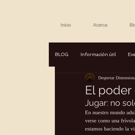
Inicio
Acerca
Bl
BLOG
Información útil
Ev
Despertar Dimension
Canalizaciones/Entrevistas
El poder 
Jugar: no so
Aromaterapia/Herbolaria
En nuestro mundo adult
verse como una frívola
Autocuidado
Consciencia
estamos haciendo la vi