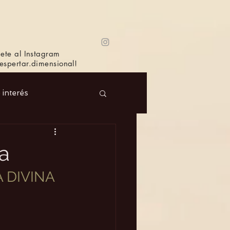
ete al Instagram
spertar.dimensional!
e interés
 Masc.
Música
a
 DIVINA 
Bioagricultura