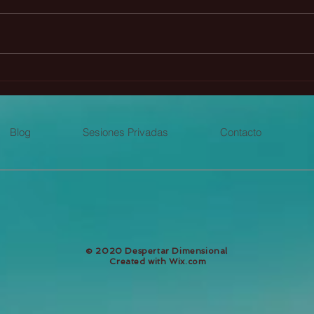
Presagios animales y sus
Prin
significados
perf
Blog
Sesiones Privadas
Contacto
​© 2020 Despertar Dimensional
Created with
Wix.com