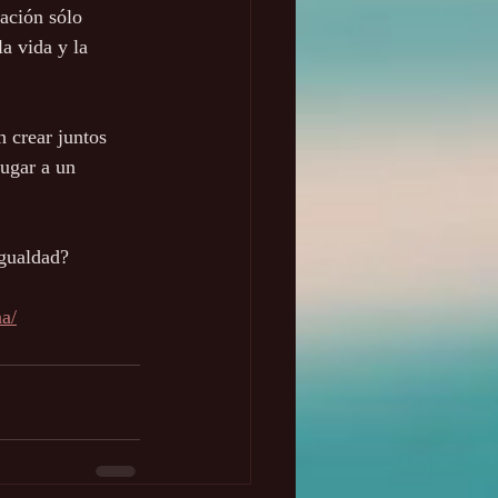
ación sólo 
a vida y la 
 crear juntos 
ugar a un 
igualdad?
a/