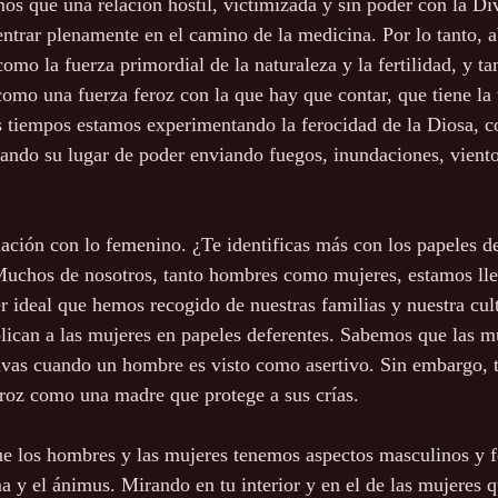
 que una relación hostil, victimizada y sin poder con la Di
trar plenamente en el camino de la medicina. Por lo tanto, a
mo la fuerza primordial de la naturaleza y la fertilidad, y t
omo una fuerza feroz con la que hay que contar, que tiene la 
s tiempos estamos experimentando la ferocidad de la Diosa, 
ando su lugar de poder enviando fuegos, inundaciones, viento
lación con lo femenino. ¿Te identificas más con los papeles d
uchos de nosotros, tanto hombres como mujeres, estamos lle
er ideal que hemos recogido de nuestras familias y nuestra cul
plican a las mujeres en papeles deferentes. Sabemos que las mu
ivas cuando un hombre es visto como asertivo. Sin embargo,
roz como una madre que protege a sus crías.
ue los hombres y las mujeres tenemos aspectos masculinos y 
a y el ánimus. Mirando en tu interior y en el de las mujeres q