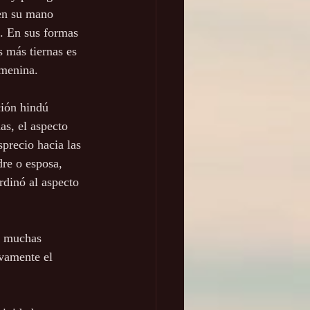
 en su mano 
e. En sus formas 
 más tiernas es 
emenina.
ción hindú 
as, el aspecto 
precio hacia las 
re o esposa, 
dinó al aspecto 
e muchas 
ivamente el 