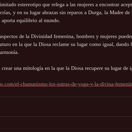
limitado estereotipo que relega a las mujeres a encontrar acept
rías, y en su lugar abrazas sin reparos a Durga, la Madre de l
 aporta equilibrio al mundo.
spectos de la Divinidad femenina, hombres y mujeres pueden
futuro en la que la Diosa reclame su lugar como igual, dando l
 armonía.
crear una mitología en la que la Diosa recupere su lugar de 
nos.com/el-chamanismo-los-sutras-de-yoga-y-la-divina-femenin