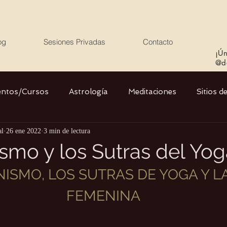
og
Sesiones Privadas
Contacto
¡Ún
@de
entos/Cursos
Astrología
Meditaciones
Sitios d
al
26 ene 2022
3 min de lectura
Libros
Cristales
Stargate
Divino Femenino y
mo y los Sutras del Yog
ISMO, LOS SUTRAS DE YOGA Y LA
Agua
Ciencia
Salud
Yoga
Medio ambiente
FEMENINA