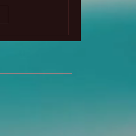
cipio del intercambio
ecto y la Atlántida