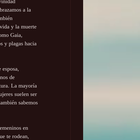
vinidad 
brazamos a la 
ambién 
vida y la muerte 
como Gaia, 
s y plagas hacia 
e esposa, 
nos de 
tura. La mayoría 
jeres suelen ser 
 también sabemos 
femeninos en 
ue te rodean, 