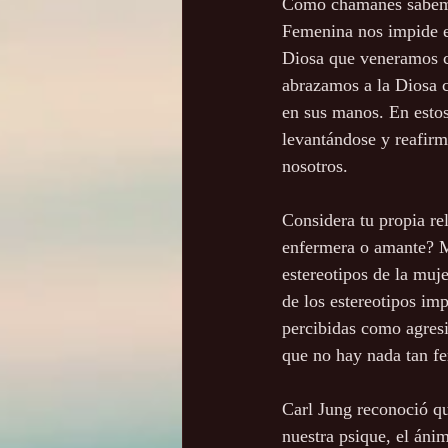
Como chamanes sabemos
Femenina nos impide en
Diosa que veneramos co
abrazamos a la Diosa c
en sus manos. En esto
levantándose y reafirm
nosotros.
Considera tu propia re
enfermera o amante? M
estereotipos de la muj
de los estereotipos im
percibidas como agres
que no hay nada tan fe
Carl Jung reconoció q
nuestra psique, el ánim