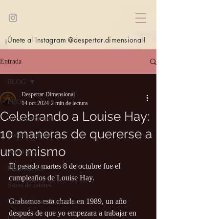
¡Únete al Instagram @despertar.dimensional!
Entrada
BLOG
Despertar Dimensional
BLOG
14 oct 2024
2 min de lectura
Celebrando a Louise Hay:
Información útil
10 maneras de quererse a
Eventos/Cursos
uno mismo
Astrología
El pasado martes 8 de octubre fue el 
Meditaciones
cumpleaños de Louise Hay.
Sitios de interés
Grabamos esta charla en 1989, un año 
Canalizaciones/Entrevistas
después de que yo empezara a trabajar en 
Libros