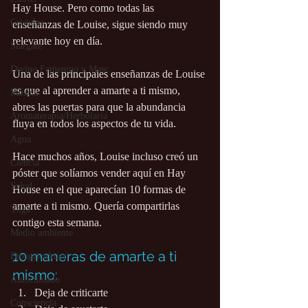
Hay House. Pero como todas las 
Cristales
enseñanzas de Louise, sigue siendo muy 
relevante hoy en día.
Stargate
Divino Femenino y Masc.
Una de las principales enseñanzas de Louise 
es que al aprender a amarte a ti mismo, 
Música
abres las puertas para que la abundancia 
Aromaterapia/Herbolaria
fluya en todos los aspectos de tu vida.
Agua
Hace muchos años, Louise incluso creó un 
Ciencia
póster que solíamos vender aquí en Hay 
Salud
House en el que aparecían 10 formas de 
amarte a ti mismo. Quería compartirlas 
Yoga
contigo esta semana.
Medio ambiente
10 maneras de amarte a ti 
Bioagricultura
mismo:
Autocuidado
Deja de criticarte
Consciencia