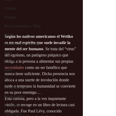
Cristales
Stargate
Divino Femenino y Masc.
Música
Según los nativos americanos el Wetiko 
es un mal espíritu que suele invadir la 
Aromaterapia/Herbolaria
mente del ser humano
. Se trata del “virus” 
Agua
del egoísmo, un patógeno psíquico que 
obliga a la persona a alimentar sus propias 
Ciencia
necesidades
 como un ser famélico que 
Salud
nunca tiene suficiente. Dicha presencia nos 
Yoga
aboca a una suerte de involución donde 
tarde o temprano la humanidad se convierte 
Medio ambiente
en su peor enemigo…
Bioagricultura
Esta curiosa, pero a la vez inquietante 
visión, se recoge en un libro de lectura casi 
Autocuidado
obligada. Fue Paul Lévy, conocido 
Consciencia