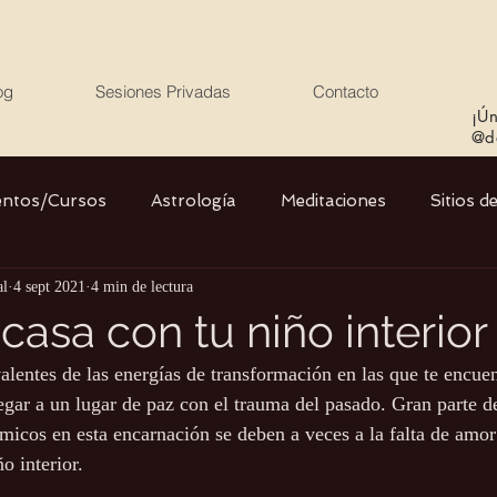
og
Sesiones Privadas
Contacto
¡Ún
@de
entos/Cursos
Astrología
Meditaciones
Sitios d
al
4 sept 2021
4 min de lectura
Libros
Cristales
Stargate
Divino Femenino y
casa con tu niño interior
alentes de las energías de transformación en las que te encue
Agua
Ciencia
Salud
Yoga
Medio ambiente
legar a un lugar de paz con el trauma del pasado. Gran parte d
micos en esta encarnación se deben a veces a la falta de amor 
o interior.