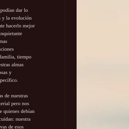
 podían dar lo 
 y la evolución 
te hacerlo mejor 
inquietante 
lmas 
ciones 
familia, tiempo 
estras almas 
osas y 
pecífico.
s de nuestras 
erial pero nos 
de quienes debían 
uidan: nuestra 
vas de esos 