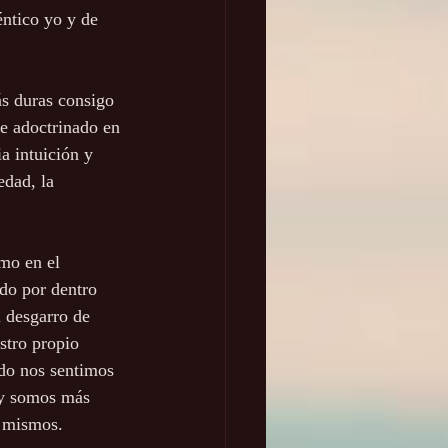
éntico yo y de 
ás duras consigo 
e adoctrinado en 
a intuición y 
edad, la 
mo en el 
ndo por dentro 
l desgarro de 
stro propio 
ndo nos sentimos 
 y somos más 
s mismos.