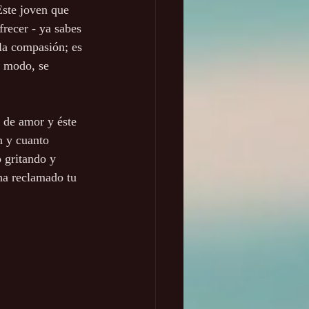
Este joven que 
frecer - ya sabes 
 la compasión; es 
o modo, se 
 de amor y éste 
n y cuanto 
 gritando y 
 ha reclamado tu 