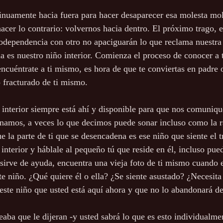
inuamente hacia fuera para hacer desaparecer esa molesta mol
cer lo contrario: volvernos hacia dentro. El próximo trago, el 
odependencia con otro no apaciguarán lo que reclama nuestra 
 es nuestro niño interior. Comienza el proceso de conocer a tu
 encuéntrate a ti mismo, es hora de que te conviertas en padre
o fracturado de ti mismo.
o interior siempre está ahí y disponible para que nos comuniq
amos, a veces lo que decimos puede sonar incluso como la ra
e la parte de ti que se desencadena es ese niño que siente el 
 interior y háblale al pequeño tú que reside en él, incluso pue
e sirve de ayuda, encuentra una vieja foto de ti mismo cuando e
niño. ¿Qué quiere él o ella? ¿Se siente asustado? ¿Necesita 
 este niño que usted está aquí ahora y que no lo abandonará d
aba que le dijeran -y usted sabrá lo que es esto individualmen