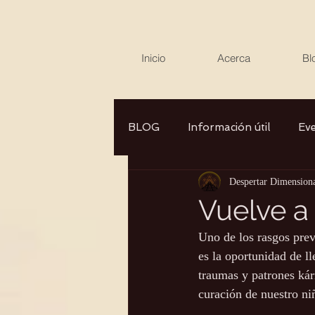
Inicio
Acerca
Bl
BLOG
Información útil
Ev
Despertar Dimension
Canalizaciones/Entrevistas
Vuelve a 
Uno de los rasgos prev
Aromaterapia/Herbolaria
es la oportunidad de l
traumas y patrones kár
curación de nuestro niñ
Autocuidado
Consciencia