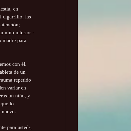
estia, en 
cigarrillo, las 
atención; 
 niño interior - 
 o madre para 
uemos con él. 
bieta de un 
trauma repetido 
den variar en 
ras un niño, y 
que lo 
e nuevo.
te para usted-, 