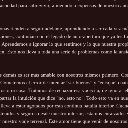
 sociedad para sobrevivir, a menudo a expensas de nuestro aut
onas tienden a seguir adelante, aprendiendo a ser cada vez m
ones; continúan con el legado de auto-abertura que ya les fu
 Aprendemos a ignorar lo que sentimos y lo que nuestra propi
en. Esto nos lleva a toda una serie de problemas como la ansi
s demás es ser más amable con nosotros mismos primero. Co
r. Cometemos el error de intentar "ser buenos" y "encajar" cua
tos otra cosa. Tratamos de rechazar esa vocecita, de ignorar e
partar la intuición que dice "no, esto no". Todo esto va en nue
lleva a estar agotados por esta continua batalla interior. Cua
tenidos y seguros desde nuestro interior, estamos enraizados
 nuestro viaje terrenal. Este amor tiene que venir de nosotro