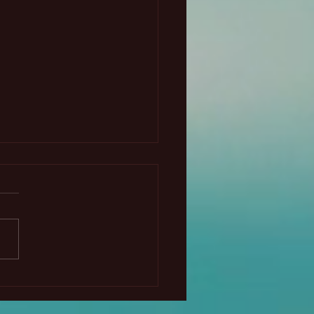
agios animales y sus
ificados