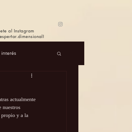
ete al Instagram
spertar.dimensional!
e interés
 Masc.
Música
ntras actualmente 
Bioagricultura
e nuestros 
propio y a la 