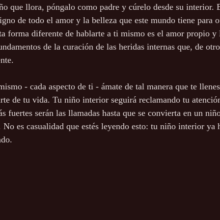
iño que llora, póngalo como padre y cúrelo desde su interior. 
digno de todo el amor y la belleza que este mundo tiene para o
sta forma diferente de hablarte a ti mismo es el amor propio y
undamentos de la curación de las heridas internas que, de otr
nte.
mismo - cada aspecto de ti - ámate de tal manera que te llenes
rte de tu vida. Tu niño interior seguirá reclamando tu atenció
fuertes serán las llamadas hasta que se convierta en un niño
. No es casualidad que estés leyendo esto: tu niño interior ya
ndo.