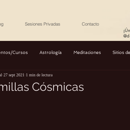
og
Sesiones Privadas
Contacto
¡Ún
@de
entos/Cursos
Astrología
Meditaciones
Sitios d
al
27 sept 2021
1 min de lectura
Libros
Cristales
Stargate
Divino Femenino y
emillas Cósmicas
Agua
Ciencia
Salud
Yoga
Medio ambiente