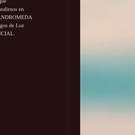
que 
ndirnos en 
y ANDROMEDA 
gos de Luz 
NCIAL.