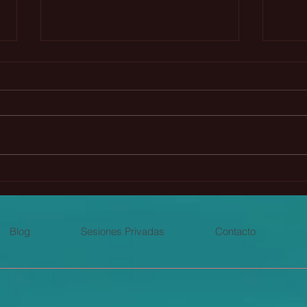
La Profecía Maya Chickaban
🌟 G
(Webinar gratuito)
plan
even
Blog
Sesiones Privadas
Contacto