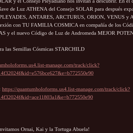
LAR y el Consejo Pleyadiano nos invitan a descubrir. En el 
Nave de Luz ATHENA del Consejo SOLAR para después expa
IO, PLEYADES, ANTARES, ARCTURUS, ORION, VENUS 
onexión con TU FAMILIA COSMICA en compañía de los Códi
y el nuevo Código de Luz de Andromeda MEJOR POTE
ara las Semillas Cósmicas STARCHILD
tumholoforms.us4.list-manage.com/track/click?
14f32024f&id=e576bce627&e=b772550e90
 
https://quantumholoforms.us4.list-manage.com/track/click?
14f32024f&id=ace11803a1&e=b772550e90
vitamos Ornai, Kai y la Tortuga Abuela!