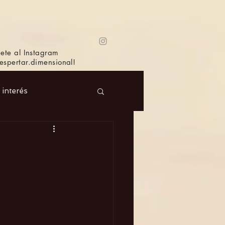
ete al Instagram
spertar.dimensional!
e interés
 Masc.
Música
Bioagricultura