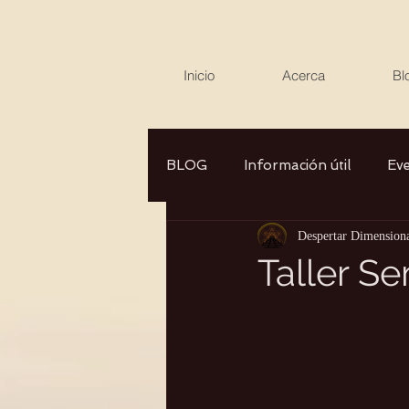
Inicio
Acerca
Bl
BLOG
Información útil
Ev
Despertar Dimension
Canalizaciones/Entrevistas
Taller S
Aromaterapia/Herbolaria
Autocuidado
Consciencia