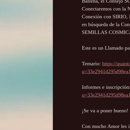
Ballena, el Consejo SO
Conectaremos con la 
Conexión con SIR
en búsqueda de la C
SEMILLAS COSMICAS 
Este es un Llamado p
Temario: 
https://quan
u=33e2941d295d98ea
Informes e inscripción:
u=33e2941d295d98ea
¡Se va a poner bueno!
Con mucho Amor les in