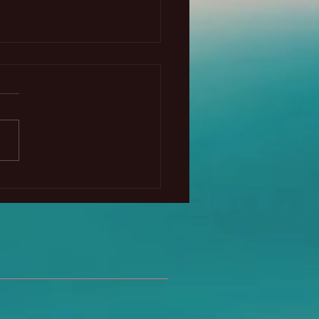
randes cambios
etarios 2025-2028 -
to gratuito