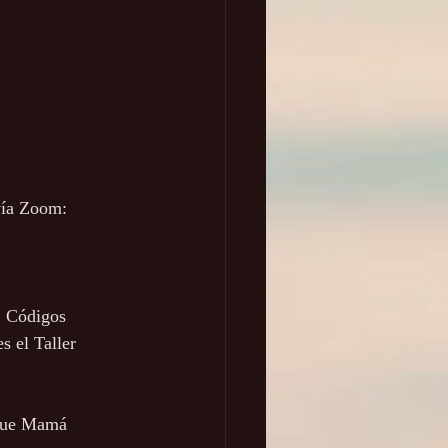
vía Zoom: 
, Códigos 
s el Taller 
que Mamá 