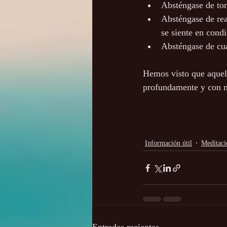
Absténgase de tom
Absténgase de rea
se siente en cond
Absténgase de cual
Hemos visto que aquell
profundamente y con m
Información útil
Meditaci