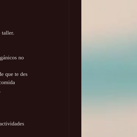
taller.
rgánicos no 
e que te des 
 comida
.
actividades 