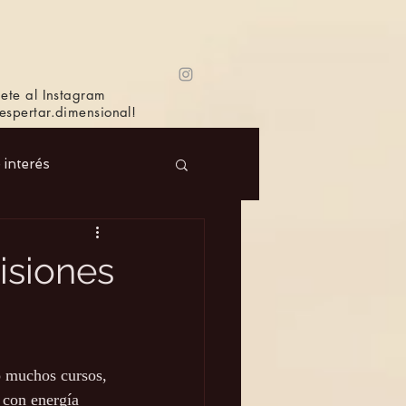
ete al Instagram
spertar.dimensional!
e interés
 Masc.
Música
isiones
Bioagricultura
o muchos cursos, 
s con energía 