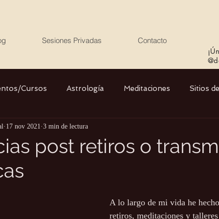
og
Sesiones Privadas
Contacto
¡Ún
@de
entos/Cursos
Astrología
Meditaciones
Sitios d
al
17 nov 2021
3 min de lectura
Libros
Cristales
Stargate
Divino Femenino y
ias post retiros o transm
cas
Agua
Ciencia
Salud
Yoga
Medio ambiente
A lo largo de mi vida he hech
retiros, meditaciones y tallere