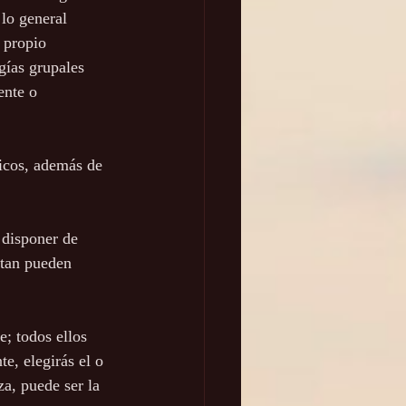
lo general 
 propio 
gías grupales 
ente o 
icos, además de 
 disponer de 
rtan pueden 
; todos ellos 
e, elegirás el o 
a, puede ser la 