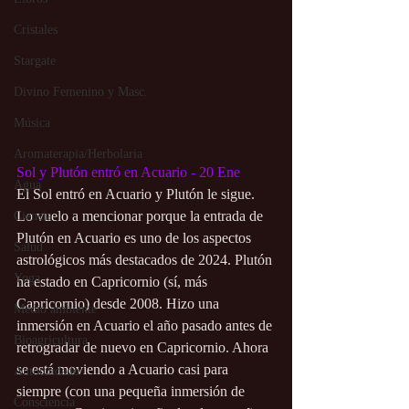
Cristales
Stargate
Divino Femenino y Masc.
Música
Aromaterapia/Herbolaria
Sol y Plutón entró en Acuario - 20 Ene
Agua
El Sol entró en Acuario y Plutón le sigue.  
Lo vuelo a mencionar porque la entrada de 
Ciencia
Plutón en Acuario es uno de los aspectos 
Salud
astrológicos más destacados de 2024. Plutón 
Yoga
ha estado en Capricornio (sí, más 
Capricornio) desde 2008. Hizo una 
Medio ambiente
inmersión en Acuario el año pasado antes de 
Bioagricultura
retrogradar de nuevo en Capricornio. Ahora 
se está moviendo a Acuario casi para 
Autocuidado
siempre (con una pequeña inmersión de 
Consciencia