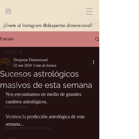
¡Únete al Instagram @despertar.dimensional!
Entrada
BLOG
Despertar Dimensional
BLOG
22 ene 2024
3 min de lectura
Sucesos astrológicos
Información útil
masivos de esta semana
Eventos/Cursos
Nos encontramos en medio de grandes 
Astrología
cambios astrológicos. 
Meditaciones
Veamos la predicción astrológica de esta 
Sitios de interés
semana...
Canalizaciones/Entrevistas
Libros