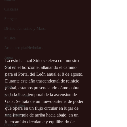
Cristales
Stargate
Divino Femenino y Masc.
Música
Aromaterapia/Herbolaria
Agua
La estrella azul Sirio se eleva con nuestro 
Ciencia
Sol en el horizonte, allanando el camino 
para el Portal del León anual el 8 de agosto. 
Salud
Durante este año trascendental de reinicio 
Yoga
global, estamos presenciando cómo cobra 
vida la línea temporal de la ascensión de 
Medio ambiente
Gaia. Se trata de un nuevo sistema de poder 
Bioagricultura
que opera en un flujo circular en lugar de 
una jerarquía de arriba hacia abajo, en un 
Autocuidado
intercambio circulante y equilibrado de 
Consciencia