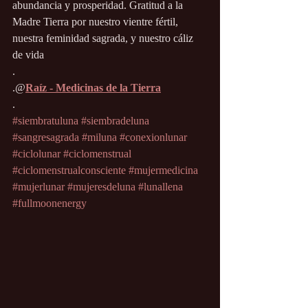
abundancia y prosperidad. Gratitud a la 
Madre Tierra por nuestro vientre fértil, 
nuestra feminidad sagrada, y nuestro cáliz 
de vida 
.
.@
Raíz - Medicinas de la Tierra
.
#siembratuluna
#siembradeluna
#sangresagrada
#miluna
#conexionlunar
#ciclolunar
#ciclomenstrual
#ciclomenstrualconsciente
#mujermedicina
#mujerlunar
#mujeresdeluna
#lunallena
#fullmoonenergy