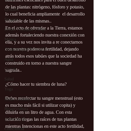
de las plantas: nitrógeno, fósforo y potasio, 
Cristales
lo cual beneficia ampliamente  el desarrollo 
Stargate
saludable de las mismas..
En el acto de ofrendar a la Tierra, estamos 
Divino Femenino y Masc.
además fortaleciendo nuestra conexión con 
Música
ella, y a su vez nos invita a re conectarnos 
con nuestra poderosa fertilidad, dejando 
Aromaterapia/Herbolaria
atrás todos esos tabúes que la sociedad ha 
Agua
construido en torno a nuestra sangre 
Ciencia
sagrada..
Salud
¿Cómo hacer tu siembra de luna?
Yoga
Debes recolectar tu sangre menstrual (esto 
Medio ambiente
es mucho más fácil si utilizar copita) y 
Bioagricultura
diluirla en un litro de agua. Con esta 
Autocuidado
solución riegas las raíces de tus plantas 
mientras Intencionas en este acto fertilidad, 
Consciencia