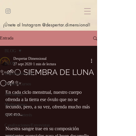
¡Únete al Instagram @despertar.dimensional!
Entrada
BLOG
Despertar Dimensional
BLOG
27 sept 2020
1 min de lectura
✨🌱🌕 SIEMBRA DE LUNA
Información útil
🌕🌱✨
Eventos/Cursos
En cada ciclo menstrual, nuestro cuerpo 
Astrología
ofrenda a la tierra ese óvulo que no se 
Meditaciones
fecundo, pero, a su vez, ofrenda mucho más 
que eso..
Sitios de interés
Canalizaciones/Entrevistas
Nuestra sangre trae en su composición 
Libros
nutrientes esenciales para el buen desarrollo 