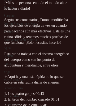
¡Miles de personas en todo el mundo ahora 
Cristales
lo hacen a diario!
Stargate
Según sus comentarios, Donna modificaba 
Divino Femenino y Masc.
los ejercicios de energía de vez en cuando 
para hacerlos aún más efectivos. Esta es una 
Música
rutina sólida y tenemos muchas pruebas de 
Aromaterapia/Herbolaria
que funciona. ¡Solo necesitas hacerlo!
Agua
Esta rutina trabaja con el sistema energético 
Ciencia
del  cuerpo como son los punto de 
Salud
acupuntura y meridianos, entre otros.
Yoga
✨Aquí hay una lista rápida de lo que se 
Medio ambiente
cubre en esta rutina diaria de energía:
Bioagricultura
1. Los cuatro golpes 00:43
Autocuidado
2. El tirón del hombro cruzado 01:51
Consciencia
3. El rastreo de la cruz 02:46