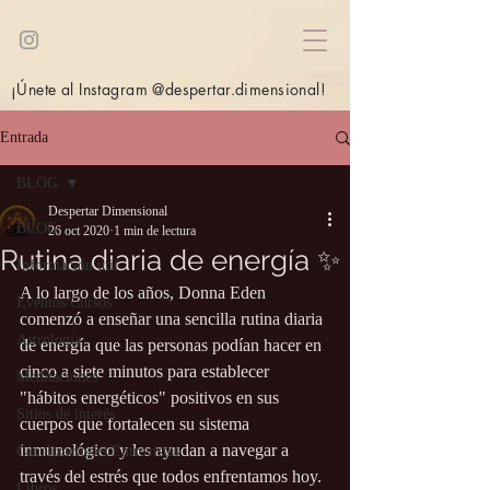
¡Únete al Instagram @despertar.dimensional!
Entrada
BLOG
Despertar Dimensional
BLOG
26 oct 2020
1 min de lectura
Rutina diaria de energía ✨
Información útil
A lo largo de los años, Donna Eden 
Eventos/Cursos
comenzó a enseñar una sencilla rutina diaria 
Astrología
de energía que las personas podían hacer en 
cinco a siete minutos para establecer 
Meditaciones
"hábitos energéticos" positivos en sus 
Sitios de interés
cuerpos que fortalecen su sistema 
inmunológico y les ayudan a navegar a 
Canalizaciones/Entrevistas
través del estrés que todos enfrentamos hoy. 
Libros