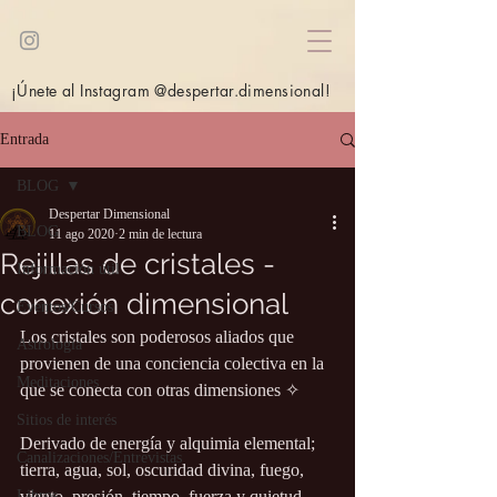
¡Únete al Instagram @despertar.dimensional!
Entrada
BLOG
Despertar Dimensional
BLOG
11 ago 2020
2 min de lectura
Rejillas de cristales -
Información útil
conexión dimensional
Eventos/Cursos
Los cristales son poderosos aliados que 
Astrología
provienen de una conciencia colectiva en la 
Meditaciones
que se conecta con otras dimensiones ✧
Sitios de interés
Derivado de energía y alquimia elemental; 
Canalizaciones/Entrevistas
tierra, agua, sol, oscuridad divina, fuego, 
Libros
viento, presión, tiempo, fuerza y ​​quietud.