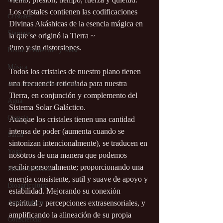
Los cristales contienen las codificaciones 
Cristales
Divinas Akáshicas de la esencia mágica en 
Stargate
la que se originó la Tierra ~
Puro y sin distorsiones.
Divino Femenino y Masc.
Música
Todos los cristales de nuestro plano tienen 
una frecuencia reticulada para nuestra 
Aromaterapia/Herbolaria
Tierra, en conjunción y complemento del 
Agua
Sistema Solar Galáctico.
Ciencia
Aunque los cristales tienen una cantidad 
intensa de poder (aumenta cuando se 
Salud
sintonizan intencionalmente), se traducen en 
Yoga
nosotros de una manera que podemos 
recibir personalmente; proporcionando una 
Medio ambiente
energía consistente, sutil y suave de apoyo y 
Bioagricultura
estabilidad. Mejorando su conexión 
Autocuidado
espiritual y percepciones extrasensoriales, y 
amplificando la alineación de su propia 
Consciencia