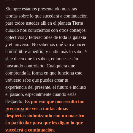
Siempre estamos presentando nuestras 
Cristales
teorías sobre lo que sucederá a continuación 
Stargate
para todos ustedes allí en el planeta Tierra 
Divino Femenino y Masc.
cuando nos conectemos con otros consejos, 
colectivos y federaciones de toda la galaxia 
Música
y el universo. No sabemos qué van a hacer 
Aromaterapia/Herbolaria
con su libre albedrío, y nadie más lo sabe. Y 
si te dicen que lo saben, entonces están 
Agua
buscando controlarte. Cualquiera que 
Ciencia
comprenda la forma en que funciona este 
universo sabe que puedes crear tu 
Salud
experiencia del presente, el futuro e incluso 
Yoga
el pasado, especialmente cuando estás 
Medio ambiente
despierto. 
Es por eso que nos resulta tan 
preocupante ver a tantas almas 
Bioagricultura
despiertas sintonizando con un maestro 
Autocuidado
en particular para que les digan lo que 
sucederá a continuación.
Consciencia