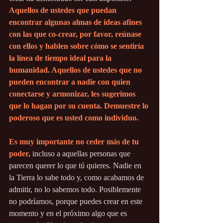
Aquellos de ustedes que puedan 
encontrar algunas almas de ideas afines 
con las que co-crear, por favor, reúnase 
con ellos y hablen sobre cómo se sentiría 
la línea de tiempo ideal para la 
humanidad. Aquellos de ustedes que no 
pueden encontrar a nadie con quien 
conectarse y armonizar, les sugerimos 
que lo hagan por su cuenta. Demuestre lo 
poderoso que es usted como individuo.
Es muy importante no ceder más de tu 
poder,
 incluso a aquellas personas que 
parecen querer lo que tú quieres. Nadie en 
la Tierra lo sabe todo y, como acabamos de 
admitir, no lo sabemos todo. Posiblemente 
no podríamos, porque puedes crear en este 
momento y en el próximo algo que es 