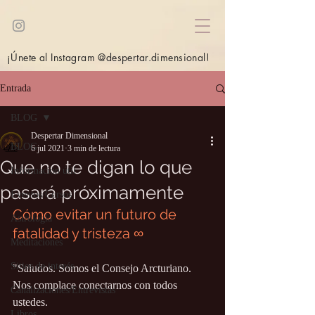
¡Únete al Instagram @despertar.dimensional!
Entrada
BLOG
Despertar Dimensional
BLOG
6 jul 2021
3 min de lectura
Que no te digan lo que
Información útil
pasará próximamente
Eventos/Cursos
Cómo evitar un futuro de 
Astrología
fatalidad y tristeza ∞
Meditaciones
Sitios de interés
"Saludos. Somos el Consejo Arcturiano. 
Nos complace conectarnos con todos 
Canalizaciones/Entrevistas
ustedes.
Libros