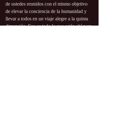
de ustedes reunidos con el mismo objetivo 
de elevar la conciencia de la humanidad y 
llevar a todos en un viaje alegre a la quinta 
dimensión. Eso es todo lo que están ahí para 
hacer, y todos pueden elegir cómo quieren 
hacerlo. Y estás eligiendo todo el tiempo, y 
así debe ser.
Somos el Consejo Arcturiano y hemos 
disfrutado de conectarnos con ustedes ".
El Consejo Arcturiano 9D, canalizado por 
Daniel Scranton