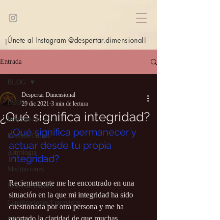
¡Únete al Instagram @despertar.dimensional!
Entrada
BLOG
Despertar Dimensional
BLOG
29 dic 2021
3 min de lectura
¿Qué significa integridad?
Información útil
¿Qué significa permanecer y 
Eventos/Cursos
actuar desde tu propia 
Astrología
integridad?
Meditaciones
Recientemente me he encontrado en una 
Sitios de interés
situación en la que mi integridad ha sido 
Canalizaciones/Entrevistas
cuestionada por otra persona y me ha 
aportado la claridad de que muchas 
Libros