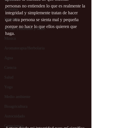
personas no entienden lo que es realmente la 
Cristales
integridad y simplemente tratan de hacer 
Stargate
que otra persona se sienta mal y pequeña 
porque no hace lo que ellos quieren que 
Divino Femenino y Masc.
haga. 
Música
Aromaterapia/Herbolaria
Agua
Ciencia
Salud
Yoga
Medio ambiente
Bioagricultura
Autocuidado
Consciencia