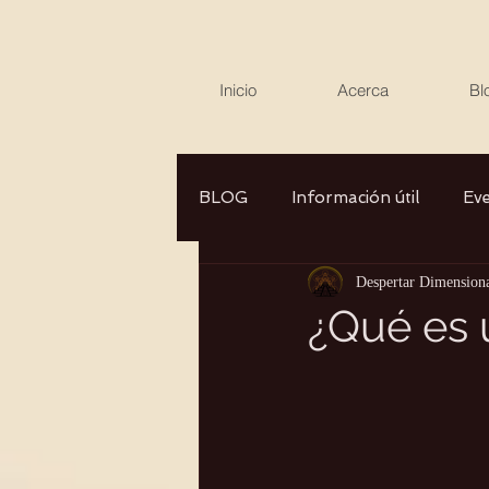
Inicio
Acerca
Bl
BLOG
Información útil
Ev
Despertar Dimension
Canalizaciones/Entrevistas
¿Qué es 
Aromaterapia/Herbolaria
Autocuidado
Consciencia