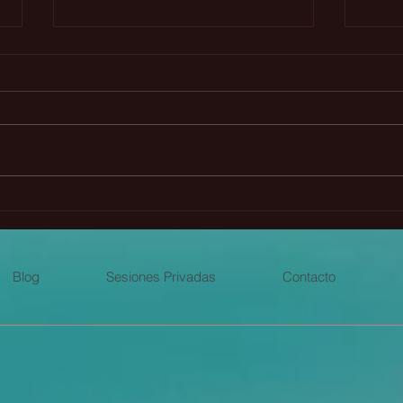
Principio del intercambio
🌾 L
perfecto y la Atlántida
Lug
Blog
Sesiones Privadas
Contacto