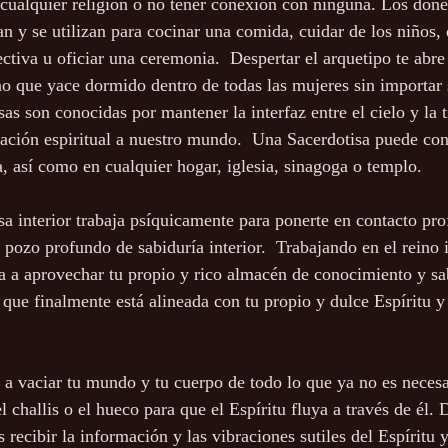
ualquier religión o no tener conexión con ninguna. Los dones
an y se utilizan para cocinar una comida, cuidar de los niños, 
ectiva u oficiar una ceremonia.  Despertar el arquetipo te abr
o que yace dormido dentro de todas las mujeres sin importar 
sas son conocidas por mantener la interfaz entre el cielo y la t
anación espiritual a nuestro mundo.  Una Sacerdotisa puede con
a, así como en cualquier hogar, iglesia, sinagoga o templo.
 pozo profundo de sabiduría interior.  Trabajando en el reino 
a a aprovechar tu propio y rico almacén de conocimiento y sabe
 que finalmente está alineada con tu propio y dulce Espíritu y
a vaciar tu mundo y tu cuerpo de todo lo que ya no es necesa
l challis o el hueco para que el Espíritu fluya a través de él. 
 recibir la información y las vibraciones sutiles del Espíritu y