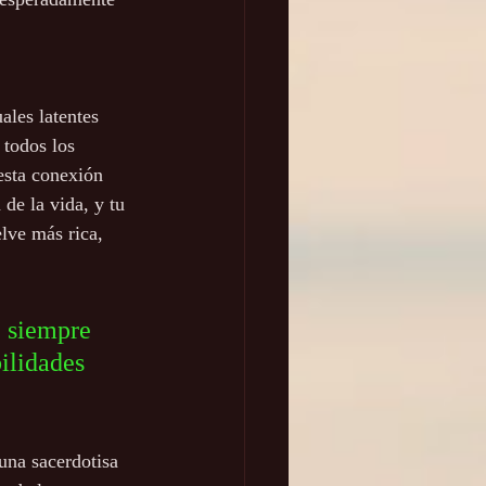
                       
ales latentes 
 todos los 
esta conexión 
de la vida, y tu 
lve más rica, 
ilidades 
 una sacerdotisa 