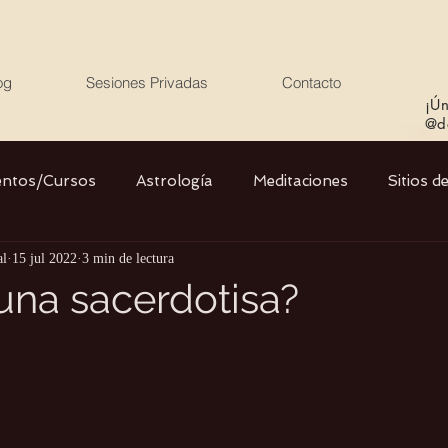
og
Sesiones Privadas
Contacto
¡Ún
@de
entos/Cursos
Astrología
Meditaciones
Sitios d
al
15 jul 2022
3 min de lectura
Libros
Cristales
Stargate
Divino Femenino y
una sacerdotisa?
Agua
Ciencia
Salud
Yoga
Medio ambiente