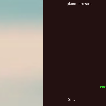
plano terrestre. 
enc
 Si...