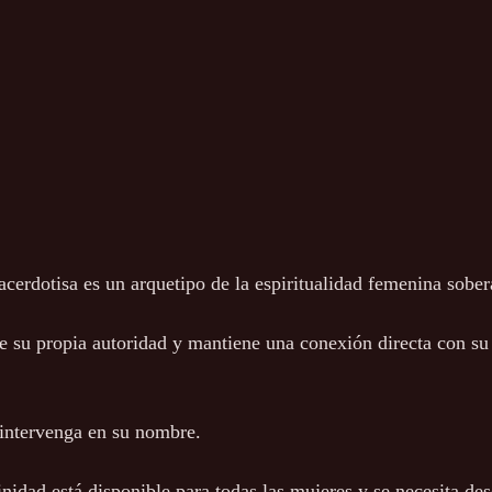
acerdotisa es un arquetipo de la espiritualidad femenina sober
 su propia autoridad y mantiene una conexión directa con su
intervenga en su nombre.  
inidad está disponible para todas las mujeres y se necesita d