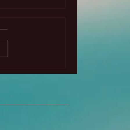
a primera cosecha y
hnasadh