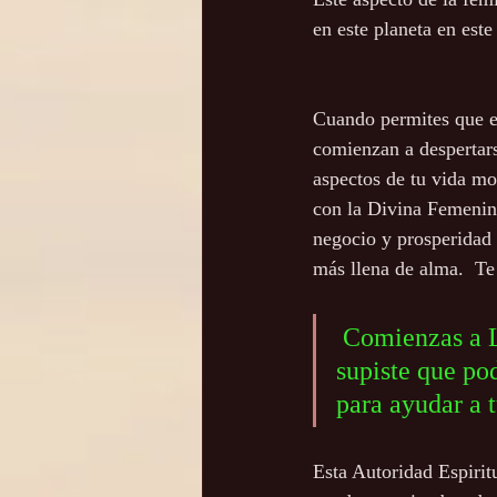
en este planeta en este momen
Cuando permites que est
comienzan a despertars
aspectos de tu vida mo
con la Divina Femenina
negocio y prosperidad 
más llena de alma.  Te
 Comienzas a LEVANTARTE y a convertirte en la mujer que siempre 
supiste que pod
para ayudar a 
Esta Autoridad Espiritu