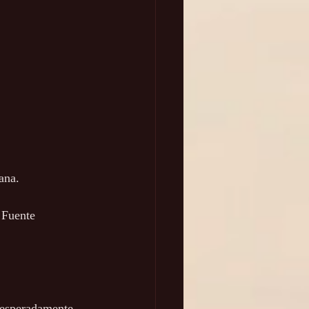
ana.  
 Fuente 
esesperadamente 