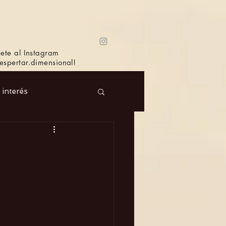
ete al Instagram
spertar.dimensional!
e interés
 Masc.
Música
Bioagricultura