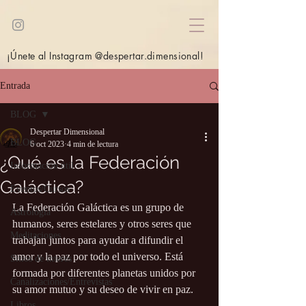
¡Únete al Instagram @despertar.dimensional!
Entrada
BLOG
Despertar Dimensional
BLOG
6 oct 2023
4 min de lectura
¿Qué es la Federación
Información útil
Galáctica?
Eventos/Cursos
La Federación Galáctica es un grupo de 
Astrología
humanos, seres estelares y otros seres que 
Meditaciones
trabajan juntos para ayudar a difundir el 
amor y la paz por todo el universo. Está 
Sitios de interés
formada por diferentes planetas unidos por 
Canalizaciones/Entrevistas
su amor mutuo y su deseo de vivir en paz.
Libros