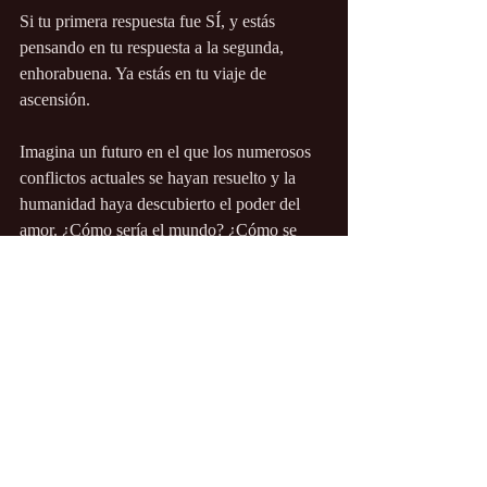
Si tu primera respuesta fue SÍ, y estás 
pensando en tu respuesta a la segunda, 
enhorabuena. Ya estás en tu viaje de 
ascensión.
Imagina un futuro en el que los numerosos 
conflictos actuales se hayan resuelto y la 
humanidad haya descubierto el poder del 
amor. ¿Cómo sería el mundo? ¿Cómo se 
compararía ese futuro con sus expectativas? 
¿Qué pasaría después de la ascensión? ¿Qué 
pasaría si la Tierra fuera aún más bella y 
pacífica como nunca lo ha sido antes, y 
todas las personas se amaran y apreciaran 
mutuamente?
A medida que la luz sigue creciendo y 
expandiéndose, provoca un aumento de su 