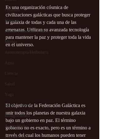
Es una organización cósmica de 
Cristales
civilizaciones galácticas que busca proteger 
Stargate
la galaxia de todas y cada una de las 
amenazas. Utilizan su avanzada tecnología 
Divino Femenino y Masc.
para mantener la paz y proteger toda la vida 
Música
en el universo.
Aromaterapia/Herbolaria
Agua
Ciencia
Salud
Yoga
Medio ambiente
El objetivo de la Federación Galáctica es 
unir todos los planetas de nuestra galaxia 
Bioagricultura
bajo un gobierno en paz. El término 
Autocuidado
gobierno no es exacto, pero es un término a 
través del cual los humanos pueden tener 
Consciencia