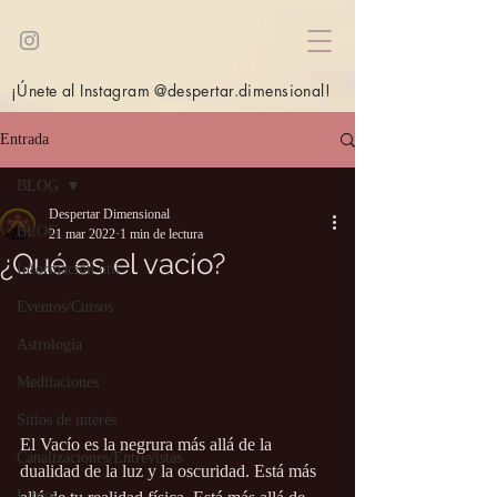
¡Únete al Instagram @despertar.dimensional!
Entrada
BLOG
Despertar Dimensional
BLOG
21 mar 2022
1 min de lectura
¿Qué es el vacío?
Información útil
Eventos/Cursos
Astrología
Meditaciones
Sitios de interés
El Vacío es la negrura más allá de la 
Canalizaciones/Entrevistas
dualidad de la luz y la oscuridad. Está más 
Libros