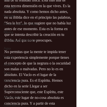
allá de tu realidad física. Está más allá de 
esta tercera dimensión en la que vives. Es la 
Cristales
nada absoluta. Y como hemos dicho antes, 
Stargate
en su Biblia dice en el principio las palabras, 
"Sea la luz", lo que sugiere que no había luz 
Divino Femenino y Masc.
antes de ese momento. Esta es la forma en 
Música
que se intenta describir la creación en tu 
Biblia. Así que no te preocupes. 
Aromaterapia/Herbolaria
Agua
No permitas que la mente te impida tener 
Ciencia
esta experiencia simplemente porque tienes 
el concepto de que la negrura o la oscuridad 
Salud
son malas o malvadas. Pero no lo es en 
Yoga
absoluto. El Vacío es el lugar de la 
conciencia pura. Es el Espíritu. Hemos 
Medio ambiente
dicho en la serie Llegar a ser 
Bioagricultura
Superconsciente que, este Espíritu, este 
Autocuidado
Vacío, este lugar de no-cosa absoluta es 
conciencia pura. Y a partir de esta 
Consciencia