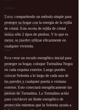
Cristales
Stargate
Estoy compartiendo un método simple para 
proteger su hogar con la energía de la rejilla 
Divino Femenino y Masc.
de cristal. Esta receta de rejilla de cristal 
Música
utiliza sólo 2 tipos de piedras. Y lo que es 
mejor, se pueden utilizar eficazmente en 
Aromaterapia/Herbolaria
cualquier vivienda.
Agua
Para crear un escudo energético inicial para 
Ciencia
proteger su hogar, coloque Turmalina Negra 
Salud
en cada esquina exterior. Luego puedes 
Yoga
colocar Selenita a lo largo de cada una de 
las paredes y cualquier puerta o ventana 
Medio ambiente
exterior. Esto conectará energéticamente las 
Bioagricultura
piedras de Turmalina. La Turmalina actúa 
para establecer un límite energético de 
Autocuidado
protección mientras que la Selenita ayuda a 
Consciencia