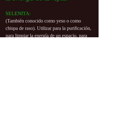
SELENITA:
(También conocido como yeso o como 
chispa de raso). Utilizar para la purificación, 
para limpiar la energía de un espacio, para 
promover una conexión con su 
espiritualidad, para ayudar en el crecimiento 
personal, para despejar la mente, y para 
promover la paz y la armonía.
TOURMALINA, NEGRA:
(También conocida como Schorl o como 
Aphrizite). Úsala para protegerte de la 
energía negativa, para conectarte a tierra, 
para desterrar la energía no deseada, para 
potenciar el pensamiento positivo y la 
creatividad, y para limpiar el cuerpo 
energético.