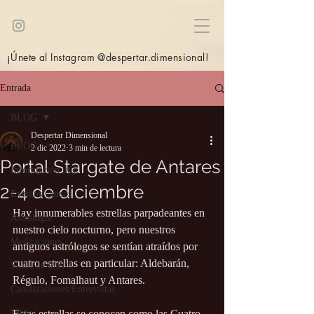
¡Únete al Instagram @despertar.dimensional!
Entrada
BLOG
Despertar Dimensional
BLOG
2 dic 2022
3 min de lectura
Portal Stargate de Antares
Información útil
2-4 de diciembre
Eventos/Cursos
Hay innumerables estrellas parpadeantes en 
Astrología
nuestro cielo nocturno, pero nuestros 
Meditaciones
antiguos astrólogos se sentían atraídos por 
cuatro estrellas en particular: Aldebarán, 
Sitios de interés
Régulo, Fomalhaut y Antares.
Canalizaciones/Entrevistas
Libros
Estas estrellas se conocen como las Cuatro 