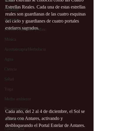
Estrellas Reales. Cada una de estas estrellas 
Cristales
reales son guardianas de las cuatro esquinas 
Stargate
del cielo y guardianes de cuatro portales 
estelares sagrados.
Divino Femenino y Masc.
Música
Aromaterapia/Herbolaria
Agua
Ciencia
Salud
Yoga
Medio ambiente
Bioagricultura
Cada año, del 2 al 4 de diciembre, el Sol se 
alinea con Antares, activando y 
Autocuidado
desbloqueando el Portal Estelar de Antares.
Consciencia