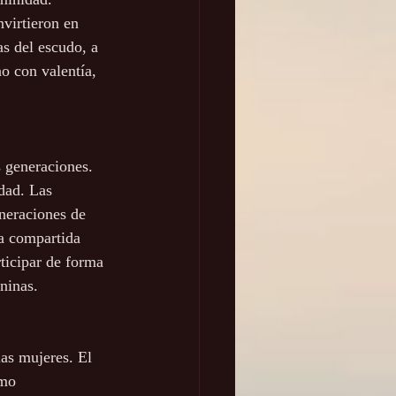
virtieron en 
s del escudo, a 
o con valentía, 
s generaciones. 
idad. Las 
neraciones de 
za compartida 
ticipar de forma 
ninas.
as mujeres. El 
omo 