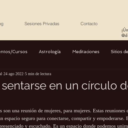
og
Sesiones Privadas
Contacto
¡Ún
@de
entos/Cursos
Astrología
Meditaciones
Sitios d
al
24 ago 2022
5 min de lectura
Libros
Cristales
Stargate
Divino Femenino y
 sentarse en un círculo 
?
Agua
Ciencia
Salud
Yoga
Medio ambiente
s son una reunión de mujeres, para mujeres. Estas reuniones
un espacio seguro para conectarse, compartir y empoderarse. E
 presenciado y escuchado. Es un espacio donde podemos unirn