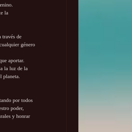
enino. 
e la 
a través de 
 cualquier género 
que aportar.
a la luz de la 
l planeta. 
otando por todos 
stro poder, 
rales y honrar 