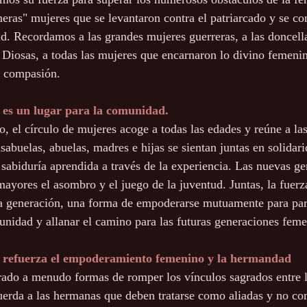
eras" mujeres que se levantaron contra el patriarcado y se con
d. Recordamos a las grandes mujeres guerreras, a las doncella
Diosas, a todas las mujeres que encarnaron lo divino femenin
 y compasión.
s es un lugar para la comunidad.
, el círculo de mujeres acoge a todas las edades y reúne a la
isabuelas, abuelas, madres e hijas se sientan juntas en solidar
sabiduría aprendida a través de la experiencia. Las nuevas ge
mayores el asombro y el juego de la juventud. Juntas, la fuer
da generación, una forma de empoderarse mutuamente para par
munidad y allanar el camino para las futuras generaciones feme
s refuerza el empoderamiento femenino y la hermandad
ado a menudo formas de romper los vínculos sagrados entre l
uerda a las hermanas que deben tratarse como aliadas y no c