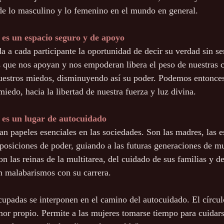
o de lo masculino y lo femenino en el mundo en general.
 es un espacio seguro y de apoyo
a a cada participante la oportunidad de decir su verdad sin se
que nos apoyan y nos empoderan libera el peso de nuestras c
uestros miedos, disminuyendo así su poder. Podemos entonces
iedo, hacia la libertad de nuestra fuerza y luz divina.
 es un lugar de autocuidado
 papeles esenciales en las sociedades. Son las madres, las esp
osiciones de poder, guiando a las futuras generaciones de mu
n las reinas de la multitarea, del cuidado de sus familias y de
n malabarismos con su carrera.
upadas se interponen en el camino del autocuidado. El círcul
r propio. Permite a las mujeres tomarse tiempo para cuidars