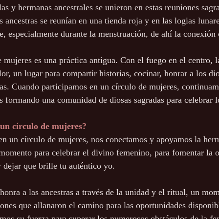
as y hermanas ancestrales se unieron en estas reuniones sagr
s ancestras se reunían en una tienda roja y en las logias luna
e, especialmente durante la menstruación, de ahí la conexión c
e mujeres es una práctica antigua. Con el fuego en el centro, l
lor, un lugar para compartir historias, cocinar, honrar a los dio
ellas. Cuando participamos en un círculo de mujeres, continuamo
as formando una comunidad de diosas sagradas para celebrar 
 un círculo de mujeres?
n un círculo de mujeres, nos conectamos y apoyamos la her
momento para celebrar el divino femenino, para fomentar la o
dejar que brille tu auténtico yo. 
honra a las ancestras a través de la unidad y el ritual, un mo
iones que allanaron el camino para las oportunidades disponibl
os su fuerza para superar los numerosos obstáculos de la fe