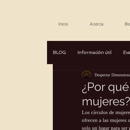
Inicio
Acerca
Bl
BLOG
Información útil
Ev
Despertar Dimension
Canalizaciones/Entrevistas
¿Por qué
mujeres
Aromaterapia/Herbolaria
Los círculos de mujere
ofrecen a las mujeres 
Autocuidado
Consciencia
solo un lugar para ser