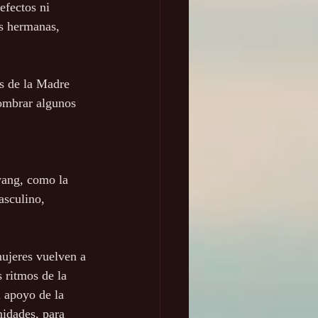
fectos ni 
s hermanas, 
s de la Madre 
nombrar algunos 
yang, como la 
asculino, 
ujeres vuelven a 
 ritmos de la 
 apoyo de la 
idades, para 