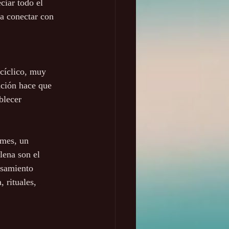
iar todo el 
a conectar con 
cíclico, muy 
ación hace que 
blecer 
 mes, un 
lena son el 
nsamiento 
 rituales, 