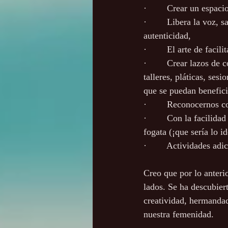
·        Crear un espa
·        Libera la voz,
a
·        El arte de faci
·        Crear lazos de
talleres, pláticas, ses
que se puedan benefici
·        Reconocernos 
·        Con la facilid
fogata (¡que sería lo 
·        Actividades ad
Creo que por lo anterio
lados. Se ha descubier
creatividad, hermandad
nuestra femenidad. 