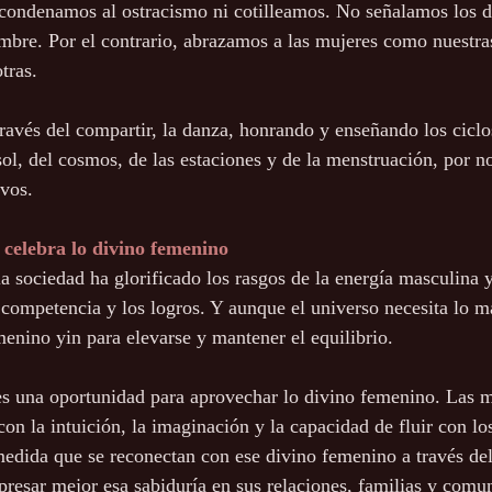
condenamos al ostracismo ni cotilleamos. No señalamos los de
bre. Por el contrario, abrazamos a las mujeres como nuestra
tras.
ravés del compartir, la danza, honrando y enseñando los ciclo
 sol, del cosmos, de las estaciones y de la menstruación, por 
ivos.
 celebra lo divino femenino
 la sociedad ha glorificado los rasgos de la energía masculina 
a competencia y los logros. Y aunque el universo necesita lo m
enino yin para elevarse y mantener el equilibrio.
es una oportunidad para aprovechar lo divino femenino. Las m
on la intuición, la imaginación y la capacidad de fluir con los
edida que se reconectan con ese divino femenino a través del
esar mejor esa sabiduría en sus relaciones, familias y comun