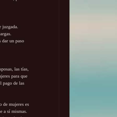
r juzgada. 
argas. 
 dar un paso 
osas, las tías, 
jeres para que 
l pago de las 
o de mujeres es 
e a sí mismas. 