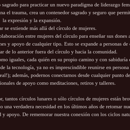
cio sagrado para practicar un nuevo paradigma de liderazgo fem
 sana el trauma, crea un contenedor sagrado y seguro que permit
utenticidad, 		   la expresión y la expansión.
litar se extiende más allá del círculo de mujeres.
 colaboración entre mujeres del círculo para enseñar sus dones 
iones y apoyo de cualquier tipo. Esto se expande a personas de
ar de lo anterior fuera del círculo y hacia la comunidad.
como iguales, cada quién en su propio camino y con sabiduría 
ad de la tecnología, ya no es imprescindible reunirse en persona 
ideal!); además, podernos conectarnos desde cualquier punto de
icionales de apoyo como meditaciones, retiros y talleres.
r, tantos círculos lunares o sólo círculos de mujeres están br
to una verdadera necesidad en los últimos años de retomar nue
 y apoyo. De rememorar nuestra conexión con los ciclos natu