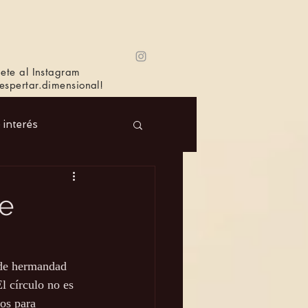
ete al Instagram
spertar.dimensional!
e interés
 Masc.
Música
de
Bioagricultura
 de hermandad 
l círculo no es 
os para 