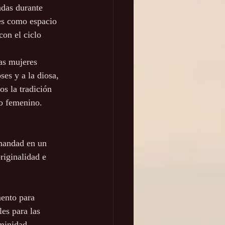
adas durante 
res como espacio 
on el ciclo 
as mujeres 
ses y a la diosa, 
s la tradición 
lo femenino.
mandad en un 
riginalidad e 
mento para 
es para las 
minidad. 