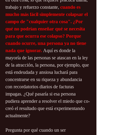
trabajo y refuerzo constante, 
cuando es 
mucho más fácil simplemente colapsar el 
campo de "cualquier otra cosa". ¿Por 
qué no podrían enseñar qué se necesita 
para que ocurra ese colapso? Porque 
cuando ocurre, una persona ya no tiene 
nada que ignorar.
Aquí es donde la 
mayoría de las personas se atascan en la ley 
de la atracción, la persona, por ejemplo, que 
está endeudada y ansiosa luchará para 
concentrarse en su riqueza y abundancia 
con recordatorios diarios de facturas 
impagas. ¿Qué pasaría si esa persona 
pudiera aprender a resolver el miedo que co-
creó el resultado que está experimentando 
actualmente?
Pregunta por qué cuando un ser 