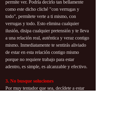
permite ver. Podría decirlo tan bellamente 
como este dicho cliché "con verrugas y 
todo", permítete verte a ti mismo, con 
verrugas y todo. Esto elimina cualquier 
ilusión, disipa cualquier pretensión y te lleva 
a una relación real, auténtica y veraz contigo 
mismo. Inmediatamente te sentirás aliviado 
de estar en esta relación contigo mismo 
porque no requiere trabajo para estar 
adentro, es simple, es alcanzable y efectivo.
3. No busque soluciones
Por muy tentador que sea, decídete a estar 
aquí ahora, en conexión contigo. Es algo tan 
humano tratar de buscar una solución o 
resolución, pero deje eso a un lado, incluso 
si lo hace solo por ahora. Cuando tu 
enfoque no está en el resultado, entonces 
puedes estar más plenamente aquí, ahora, 