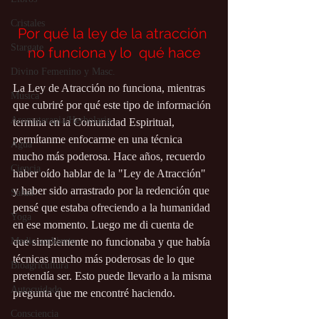
Cristales
Por qué la ley de la atracción 
Stargate
no funciona y lo  qué hace
Divino Femenino y Masc.
La Ley de Atracción no funciona, mientras 
Música
que cubriré por qué este tipo de información 
Aromaterapia/Herbolaria
termina en la Comunidad Espiritual, 
permítanme enfocarme en una técnica 
Agua
mucho más poderosa. Hace años, recuerdo 
Ciencia
haber oído hablar de la "Ley de Atracción" 
y haber sido arrastrado por la redención que 
Salud
pensé que estaba ofreciendo a la humanidad 
Yoga
en ese momento. Luego me di cuenta de 
que simplemente no funcionaba y que había 
Medio ambiente
técnicas mucho más poderosas de lo que 
Bioagricultura
pretendía ser. Esto puede llevarlo a la misma 
Autocuidado
pregunta que me encontré haciendo.
Consciencia