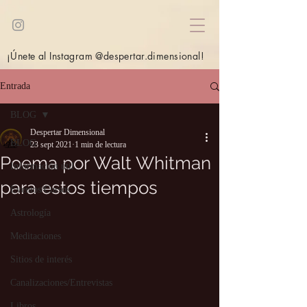
¡Únete al Instagram @despertar.dimensional!
Entrada
BLOG
Despertar Dimensional
BLOG
23 sept 2021
1 min de lectura
Poema por Walt Whitman
Información útil
para estos tiempos
Eventos/Cursos
Astrología
Meditaciones
Sitios de interés
Canalizaciones/Entrevistas
Libros