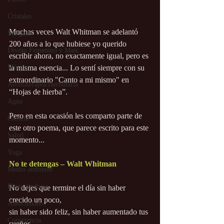
Cristales
Muchas veces Walt Whitman se adelantó 
Stargate
200 años a lo que hubiese yo querido 
Divino Femenino y Masc.
escribir ahora, no exactamente igual, pero es 
la misma esencia... Lo sentí siempre con su 
Música
extraordinario "Canto a mi mismo" en 
Aromaterapia/Herbolaria
“Hojas de hierba”. 
Agua
Pero en esta ocasión les comparto parte de 
Ciencia
este otro poema, que parece escrito para este 
Salud
momento...
Yoga
No te detengas – Walt Whitman
Medio ambiente
Bioagricultura
No dejes que termine el día sin haber 
crecido un poco,
Autocuidado
sin haber sido feliz, sin haber aumentado tus 
Consciencia
sueños.