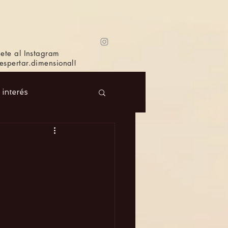
ete al Instagram
spertar.dimensional!
e interés
 Masc.
Música
Bioagricultura