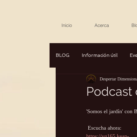
Inicio
Acerca
Bl
BLOG
Información útil
Ev
Despertar Dimension
Canalizaciones/Entrevistas
Podcast 
Aromaterapia/Herbolaria
'Somos el jardín' con 
 Escucha ahora:
Autocuidado
Consciencia
https://vg165.keap-