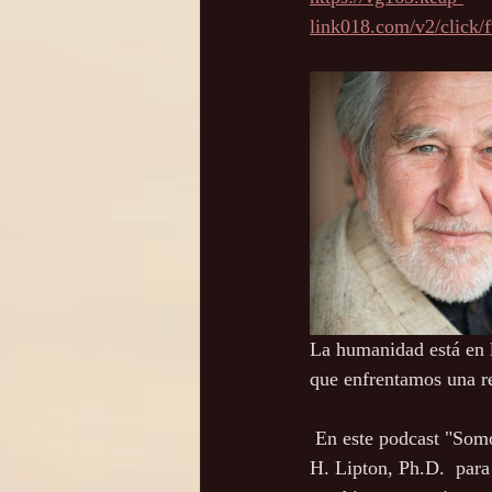
link018.com/v2/cli
La humanidad está en 
que enfrentamos una re
 En este podcast "Somos el jardín", Steve Farrell se une al estimado biólogo de células madre, Bruce 
H. Lipton, Ph.D.  para