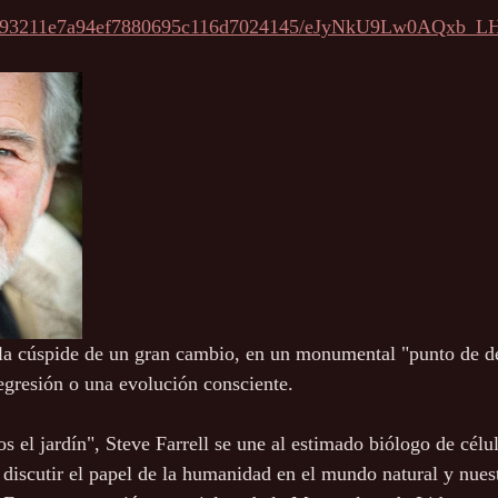
ck/f93211e7a94ef7880695c116d7024145/eJyNkU9Lw0AQxb_L
la cúspide de un gran cambio, en un monumental "punto de de
gresión o una evolución consciente.
 discutir el papel de la humanidad en el mundo natural y nues