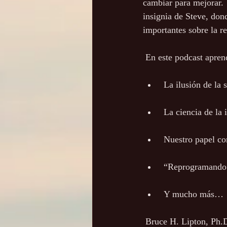
cambiar para mejorar. 
insignia de Steve, don
importantes sobre la r
 En este podcast apre
 La ilusión de l
 La ciencia de la
 Nuestro papel c
 “Reprogramando
 Y mucho más…
 Bruce H. Lipton, Ph.D., es un líder reconocido internacionalmente en unir la ciencia y el espíritu.  