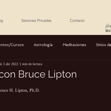
og
Sesiones Privadas
Contacto
¡Ún
@de
entos/Cursos
Astrología
Meditaciones
Sitios d
al
3 abr 2022
1 min de lectura
Libros
Cristales
Stargate
Divino Femenino y
con Bruce Lipton
Agua
Ciencia
Salud
Yoga
Medio ambiente
Bruce H. Lipton, Ph.D.