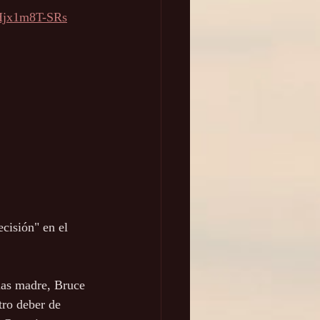
Hjx1m8T-SRs
cisión" en el 
tro deber de 