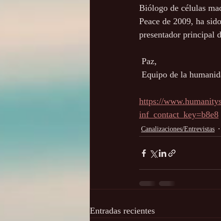
Biólogo de células mad
Peace de 2009, ha sido
presentador principal 
 Paz,
 Equipo de la humani
https://www.humanitys
inf_contact_key=b8e8
Canalizaciones/Entrevistas
Entradas recientes