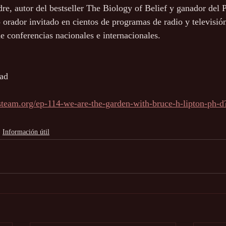
re, autor del bestseller The Biology of Belief y ganador del 
 orador invitado en cientos de programas de radio y televisió
de conferencias nacionales e internacionales.
dad
team.org/ep-114-we-are-the-garden-with-bruce-h-lipton-ph-d
Información útil