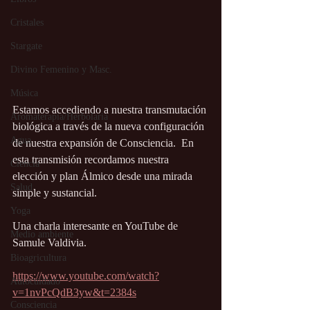
Cristales
Stargate
Divino Femenino y Masc.
Música
Estamos accediendo a nuestra transmutación 
Aromaterapia/Herbolaria
biológica a través de la nueva configuración 
Agua
de nuestra expansión de Consciencia.  En 
esta transmisión recordamos nuestra 
Ciencia
elección y plan Álmico desde una mirada 
Salud
simple y sustancial.
Yoga
Una charla interesante en YouTube de 
Medio ambiente
Samule Valdivia.
Bioagricultura
https://www.youtube.com/watch?
Autocuidado
v=1nvPcQdB3yw&t=2384s
Consciencia