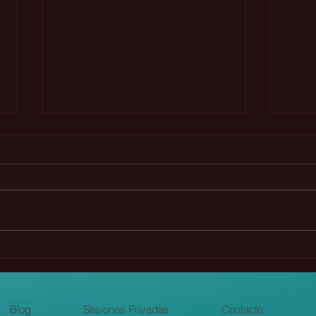
🌟Las hijas de Lilith y su
Las 
regreso🌹
fund
Blog
Sesiones Privadas
Contacto