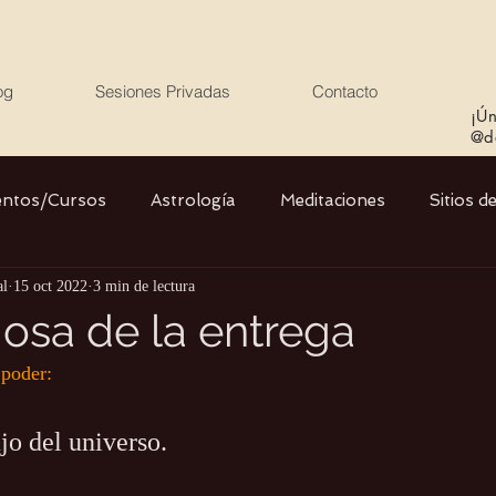
og
Sesiones Privadas
Contacto
¡Ún
@de
entos/Cursos
Astrología
Meditaciones
Sitios d
al
15 oct 2022
3 min de lectura
Libros
Cristales
Stargate
Divino Femenino y
iosa de la entrega
 poder:
Agua
Ciencia
Salud
Yoga
Medio ambiente
jo del universo.