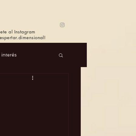
ete al Instagram
spertar.dimensional!
e interés
 Masc.
Música
Bioagricultura