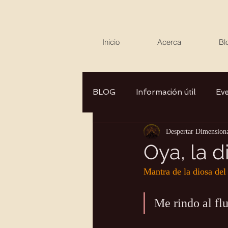
Inicio
Acerca
Bl
BLOG
Información útil
Ev
Despertar Dimension
Canalizaciones/Entrevistas
Oya, la d
Mantra de la diosa del
Aromaterapia/Herbolaria
Me rindo al flu
Autocuidado
Consciencia