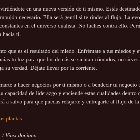
irtiéndote en una nueva versión de ti mismo. Estás destinado
pujón necesario. Ella será gentil si te rindes al flujo. La evo
onstantes en el universo dualista. No luches contra ello. Perm
 hacia ti.
to que es el resultado del miedo. Enfréntate a tus miedos y e
enúas tu luz para que los demás se sientan cómodos, no sirves 
a su verdad. Déjate llevar por la corriente.
arte a hacer negocios por ti mismo o a bendecir tu negocio ac
su capacidad de liderazgo y enciende estas cualidades dentro de
á a salvo para que puedas relajarte y entregarte al flujo de la
as plantas
 / Vitex doniana