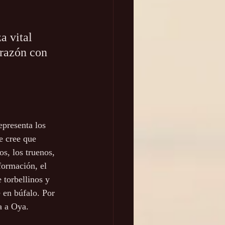
a vital 
orazón con 
presenta los 
e cree que 
os, los truenos, 
sformación, el 
 torbellinos y 
 en búfalo. Por 
a a Oya.