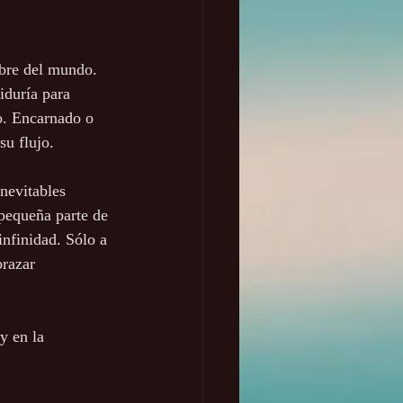
mbre del mundo. 
iduría para 
o. Encarnado o 
su flujo.
inevitables 
 pequeña parte de 
infinidad. Sólo a 
razar 
y en la 