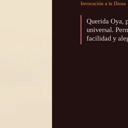
Invocación a la Diosa
Querida Oya, p
universal. Per
facilidad y ale