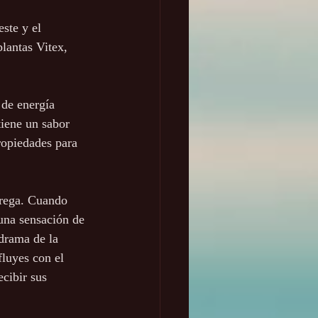
ste y el 
plantas Vitex, 
 de energía 
tiene un sabor 
ropiedades para 
ntrega. Cuando 
 una sensación de 
drama de la 
fluyes con el 
cibir sus 