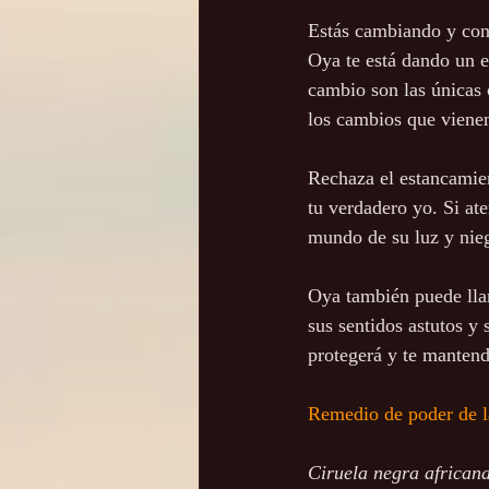
Estás cambiando y conv
Oya te está dando un em
cambio son las únicas c
los cambios que vienen
Rechaza el estancamien
tu verdadero yo. Si at
mundo de su luz y nieg
Oya también puede llam
sus sentidos astutos y 
protegerá y te mantendr
Remedio de poder de l
Ciruela negra africana