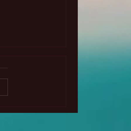
heridas femeninas
amentales y Venus🌹