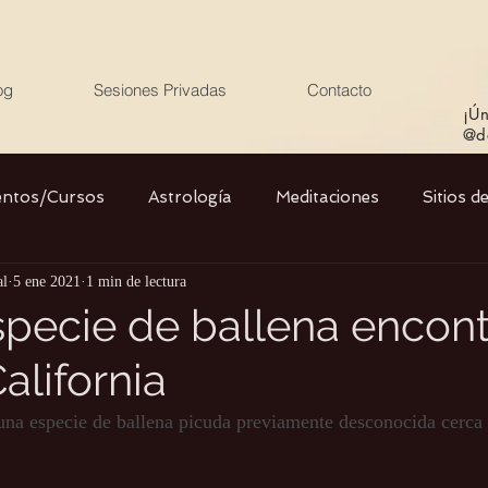
og
Sesiones Privadas
Contacto
¡Ún
@de
entos/Cursos
Astrología
Meditaciones
Sitios d
al
5 ene 2021
1 min de lectura
Libros
Cristales
Stargate
Divino Femenino y
pecie de ballena encon
alifornia
Agua
Ciencia
Salud
Yoga
Medio ambiente
una especie de ballena picuda previamente desconocida cerca