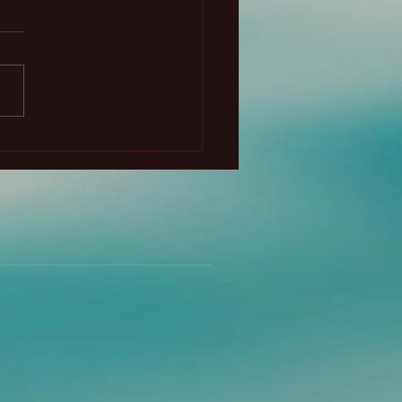
cipio del intercambio
ecto y la Atlántida