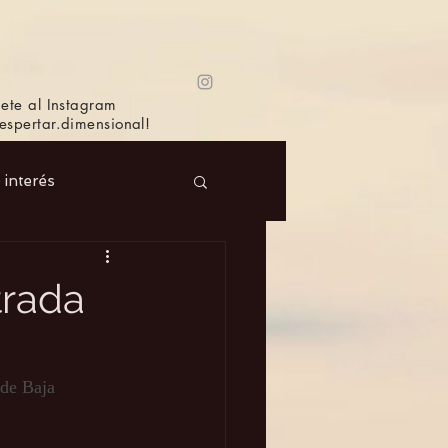
ete al Instagram
spertar.dimensional!
e interés
 Masc.
Música
trada
Bioagricultura
 de Baja 