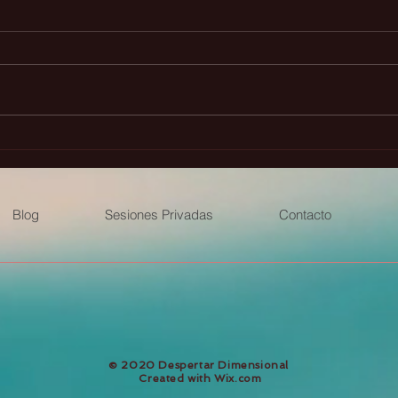
Presagios animales y sus
Prin
significados
perf
Blog
Sesiones Privadas
Contacto
​© 2020 Despertar Dimensional
Created with
Wix.com