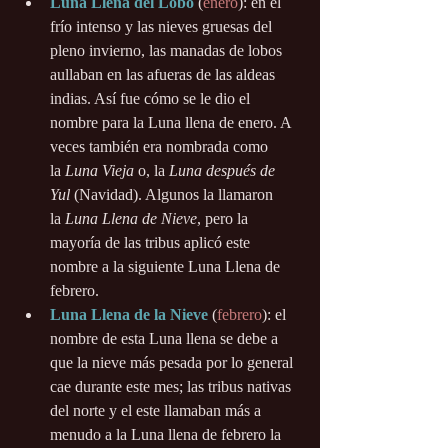
Luna Llena del Lobo
 (
enero
): en el 
frío intenso y las nieves gruesas del 
pleno invierno, las manadas de lobos 
aullaban en las afueras de las aldeas 
indias. Así fue cómo se le dio el 
nombre para la Luna llena de enero. A 
veces también era nombrada como 
la 
Luna Vieja
 o, la 
Luna después de 
Yul
 (Navidad). Algunos la llamaron 
la 
Luna Llena de Nieve
, pero la 
mayoría de las tribus aplicó este 
nombre a la siguiente Luna Llena de 
febrero.
Luna Llena de la Nieve
 (
febrero
): el 
nombre de esta Luna llena se debe a 
que la nieve más pesada por lo general 
cae durante este mes; las tribus nativas 
del norte y el este llamaban más a 
menudo a la Luna llena de febrero la 