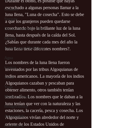
Durante el otoño, es posible que hayas 
escuchado a algunas personas llamar a la 
Cristales
luna llena, "Luna de cosecha". Esto se debe 
Stargate
a que los granjeros pueden quedarse 
cosechando bajo la brillante luz de la luna 
Divino Femenino y Masc.
llena, hasta después de la caída del Sol. 
Música
¿Sabías que durante cada mes del año la 
Aromaterapia/Herbolaria
luna llena tiene diferentes nombres?.
Agua
Los nombres de la luna llena fueron 
Ciencia
inventados por las tribus Algoquianas de 
indios americanos. La mayoría de los indios 
Salud
Algoquianos cazaban y pescaban para 
Yoga
obtener alimento, otros también tenían 
sembradíos. Los nombres que le daban a la 
Medio ambiente
luna tenían que ver con la naturaleza y las 
Bioagricultura
estaciones, la cacería, pesca y cosecha. Los 
Autocuidado
Algoquianos vivían alrededor del norte y 
oriente de los Estados Unidos de 
Consciencia