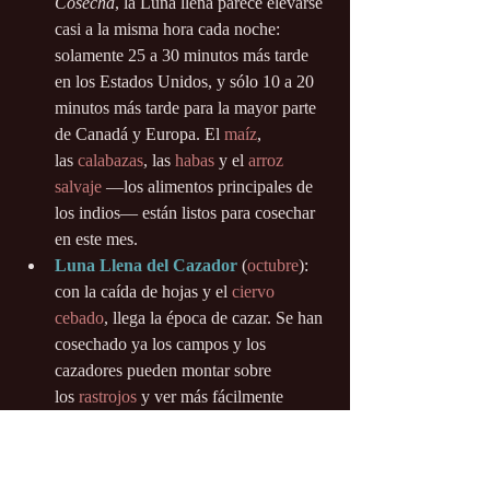
Cosecha
, la Luna llena parece elevarse 
casi a la misma hora cada noche: 
solamente 25 a 30 minutos más tarde 
en los Estados Unidos, y sólo 10 a 20 
minutos más tarde para la mayor parte 
de Canadá y Europa. El 
maíz
, 
las 
calabazas
, las 
habas
 y el 
arroz 
salvaje
 —los alimentos principales de 
los indios— están listos para cosechar 
en este mes.
Luna Llena del Cazador
 (
octubre
): 
con la caída de hojas y el 
ciervo 
cebado
, llega la época de cazar. Se han 
cosechado ya los campos y los 
cazadores pueden montar sobre 
los 
rastrojos
 y ver más fácilmente 
al 
zorro
, así como también a otros 
animales que salen a espigar.
Luna Llena del Castor
 (
noviembre
): 