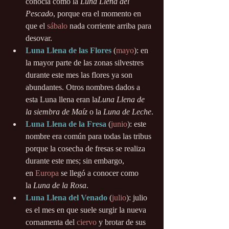
conocía como la 
Luna Llena del 
Pescado
, porque era el momento en 
que el 
sábalo
 nada corriente arriba para 
desovar.
Luna Llena de las Flores
 (
mayo
): en 
la mayor parte de las zonas silvestres 
durante este mes las flores ya son 
abundantes. Otros nombres dados a 
esta Luna llena eran la
Luna Llena de 
la siembra de Maíz
 o la 
Luna de Leche
.
Luna Llena de la Fresa
 (
junio
): este 
nombre era común para todas las tribus 
porque la cosecha de fresas se realiza 
durante este mes; sin embargo, 
en 
Europa
 se llegó a conocer como 
la 
Luna de la Rosa
.
Luna Llena del Venado
 (
julio
): julio 
es el mes en que suele surgir la nueva 
cornamenta del 
ciervo
 y brotar de sus 