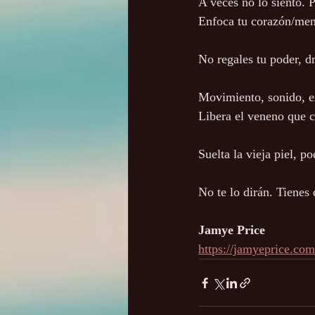
A veces no lo siento. P
Enfoca tu corazón/ment
No regales tu poder, d
Movimiento, sonido, e
Libera el veneno que c
Suelta la vieja piel, p
No te lo dirán. Tienes 
Jamye Price
https://jamyeprice.c