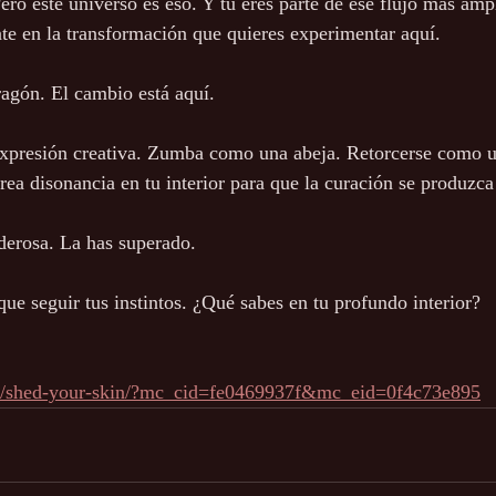
ero este universo es eso. Y tú eres parte de ese flujo más ampl
e en la transformación que quieres experimentar aquí.
ragón. El cambio está aquí.
xpresión creativa. Zumba como una abeja. Retorcerse como un
rea disonancia en tu interior para que la curación se produzc
oderosa. La has superado.
que seguir tus instintos. ¿Qué sabes en tu profundo interior?
om/shed-your-skin/?mc_cid=fe0469937f&mc_eid=0f4c73e895