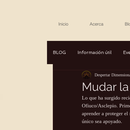
Inicio
Acerca
Bl
BLOG
Información útil
Ev
Despertar Dimension
Canalizaciones/Entrevistas
Mudar la
Lo que ha surgido reci
Aromaterapia/Herbolaria
Ofiuco/Asclepio. Prime
aprender a proteger el
único sea apoyado.
Autocuidado
Consciencia