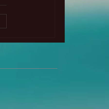
cipio del intercambio
ecto y la Atlántida