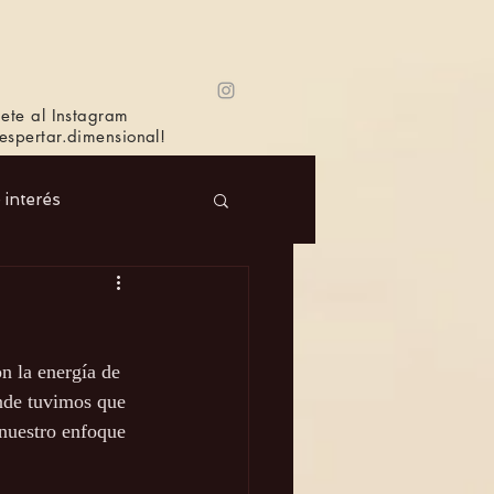
ete al Instagram
spertar.dimensional!
e interés
 Masc.
Música
n la energía de 
Bioagricultura
nde tuvimos que 
 nuestro enfoque 