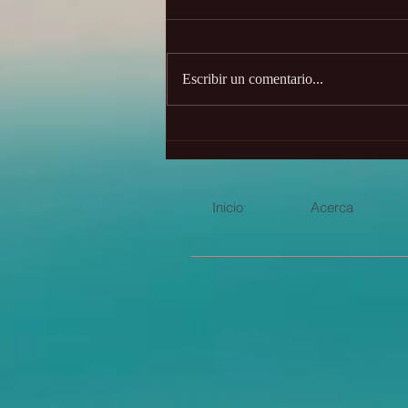
Escribir un comentario...
Las dos caras de Saturno ✨
Inicio
Acerca