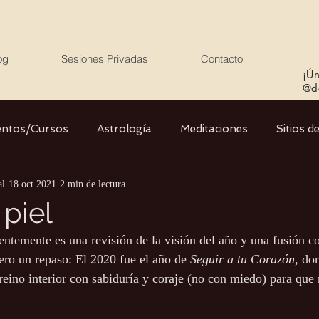
og
Sesiones Privadas
Contacto
¡Ún
@de
entos/Cursos
Astrología
Meditaciones
Sitios d
al
18 oct 2021
2 min de lectura
Libros
Cristales
Stargate
Divino Femenino y
 piel
entemente es una revisión de la visión del año y una fusión co
Agua
Ciencia
Salud
Yoga
Medio ambiente
ro un repaso: El 2020 fue el año de 
Seguir a tu Corazón
, do
 reino interior con sabiduría y coraje (no con miedo) para que