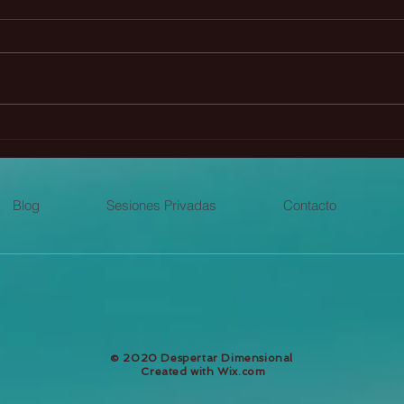
Presagios animales y sus
Prin
significados
perf
Blog
Sesiones Privadas
Contacto
​© 2020 Despertar Dimensional
Created with
Wix.com