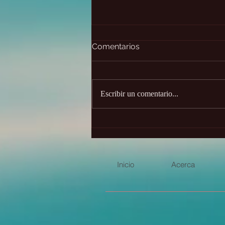
Comentarios
Escribir un comentario...
El poderoso Añjali Mudrā
Inicio
Acerca