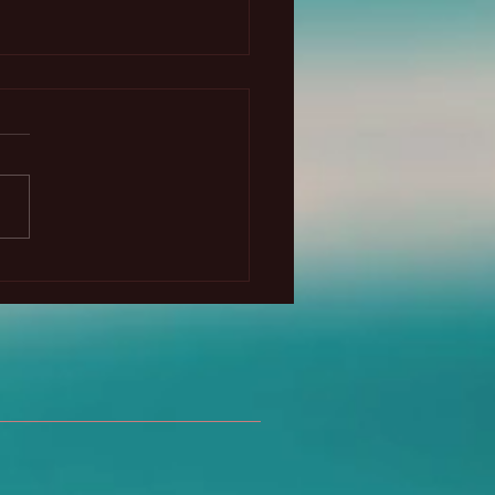
os para el chakra de la
anta