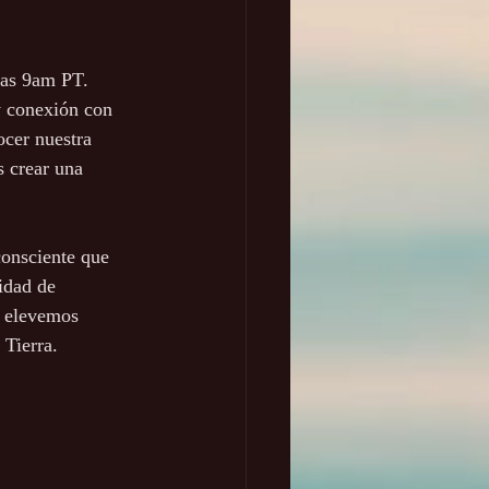
 las 9am PT. 
y conexión con 
cer nuestra 
s crear una 
consciente que 
idad de 
y elevemos 
 Tierra.