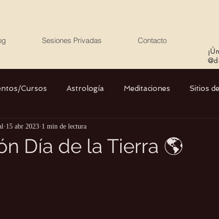
og
Sesiones Privadas
Contacto
¡Ún
@de
entos/Cursos
Astrología
Meditaciones
Sitios d
al
15 abr 2023
1 min de lectura
Libros
Cristales
Stargate
Divino Femenino y
n Día de la Tierra 🌎
Agua
Ciencia
Salud
Yoga
Medio ambiente