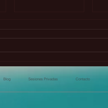
Alineándonos con la vida
Truc
que realmente deseamos
garg
Blog
Sesiones Privadas
Contacto