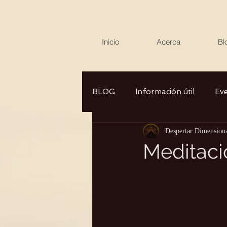
Inicio
Acerca
Bl
BLOG
Información útil
Ev
Despertar Dimension
Canalizaciones/Entrevistas
Meditació
Aromaterapia/Herbolaria
Autocuidado
Consciencia