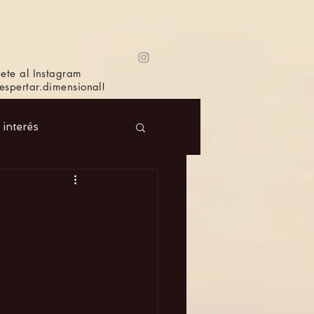
ete al Instagram
spertar.dimensional!
e interés
 Masc.
Música
Bioagricultura