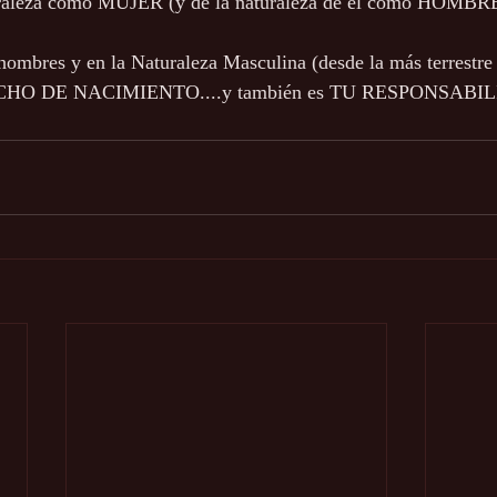
uraleza como MUJER (y de la naturaleza de él como HOMBRE
 hombres y en la Naturaleza Masculina (desde la más terrestre 
ECHO DE NACIMIENTO....y también es TU RESPONSABI