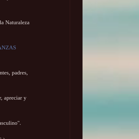
a Naturaleza 
NZAS  
tes, padres, 
, apreciar y 
culino". 