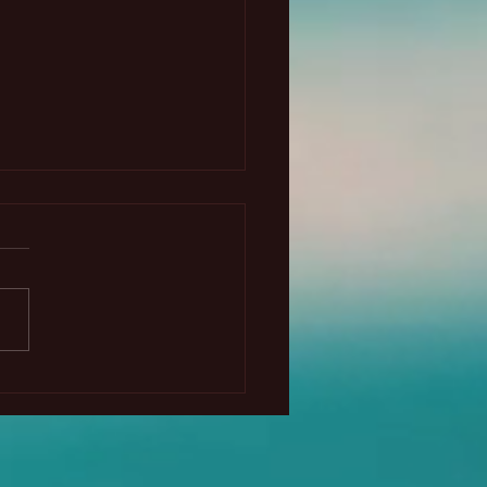
randes cambios
etarios 2025-2028 -
to gratuito