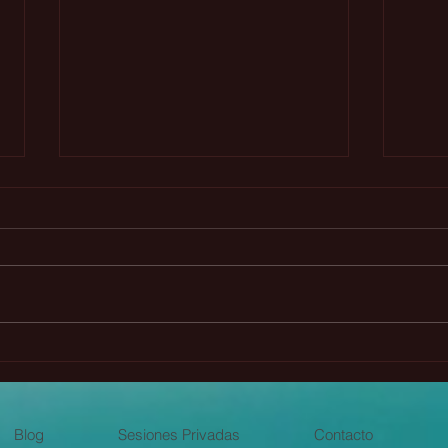
La Profecía Maya Chickaban
🌟 G
(Webinar gratuito)
plan
even
Blog
Sesiones Privadas
Contacto