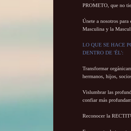
PROMETO, que no tiene
Únete a nosotros para
Masculina y la Mascul
LO QUE SE HACE 
DENTRO DE 'ÉL':
Transformar orgánicame
hermanos, hijos, socios
Vislumbrar las profund
confiar más profundam
Reconocer la RECTIT