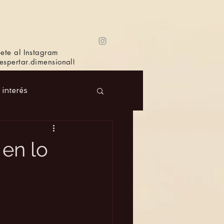
ete al Instagram
spertar.dimensional!
e interés
 Masc.
Música
 en lo
Bioagricultura