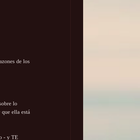
azones de los 
sobre lo 
ue ella está 
o - y TE 