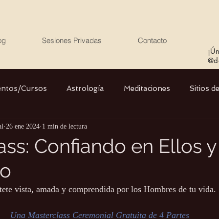
og
Sesiones Privadas
Contacto
¡Ún
@de
entos/Cursos
Astrología
Meditaciones
Sitios d
al
26 ene 2024
1 min de lectura
Libros
Cristales
Stargate
Divino Femenino y
ss: Confiando en Ellos y
no
Agua
Ciencia
Salud
Yoga
Medio ambiente
tete vista, amada y comprendida por los Hombres de tu vida.
Una Masterclass Ceremonial Gratuita de 4 Partes