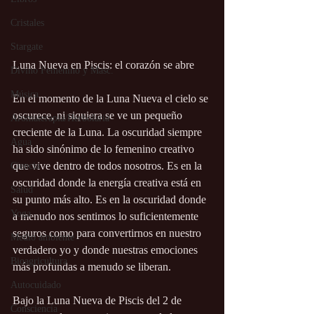
Cristales
Stargate
Luna Nueva en Piscis: el corazón se abre
Divino Femenino y Masc.
Música
En el momento de la Luna Nueva el cielo se 
oscurece, ni siquiera se ve un pequeño 
Aromaterapia/Herbolaria
creciente de la Luna. La oscuridad siempre 
Agua
ha sido sinónimo de lo femenino creativo 
que vive dentro de todos nosotros. Es en la 
Ciencia
oscuridad donde la energía creativa está en 
Salud
su punto más alto. Es en la oscuridad donde 
Yoga
a menudo nos sentimos lo suficientemente 
seguros como para convertirnos en nuestro 
Medio ambiente
verdadero yo y donde nuestras emociones 
Bioagricultura
más profundas a menudo se liberan.
Autocuidado
Bajo la Luna Nueva de Piscis del 2 de 
Consciencia