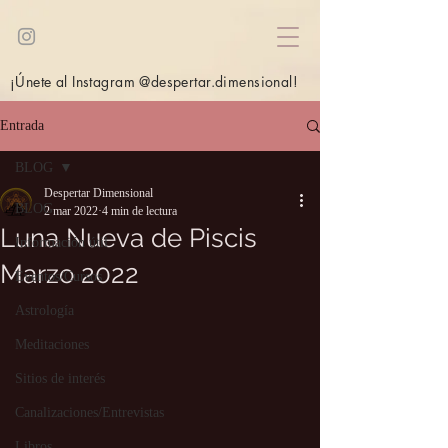
¡Únete al Instagram @despertar.dimensional!
Entrada
BLOG
Despertar Dimensional
BLOG
2 mar 2022
4 min de lectura
Luna Nueva de Piscis
Información útil
Marzo 2022
Eventos/Cursos
Astrología
Meditaciones
Sitios de interés
Canalizaciones/Entrevistas
Libros