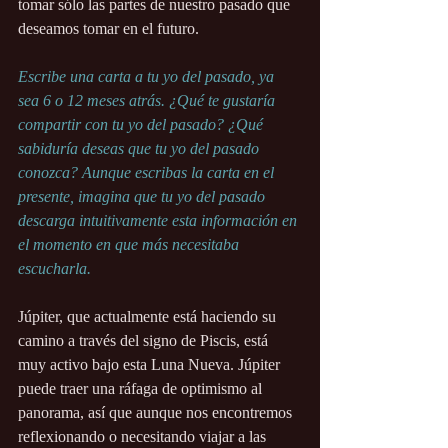
tomar sólo las partes de nuestro pasado que 
deseamos tomar en el futuro.
Escribe una carta a tu yo del pasado, ya 
sea 6 o 12 meses atrás. ¿Qué te gustaría 
compartir con tu yo del pasado? ¿Qué 
sabiduría deseas que tu yo del pasado 
conozca? Aunque escribas la carta en el 
presente, imagina que tu yo del pasado 
descarga intuitivamente esta información en 
el momento en que más necesitaba 
escucharla.
Júpiter, que actualmente está haciendo su 
camino a través del signo de Piscis, está 
muy activo bajo esta Luna Nueva. Júpiter 
puede traer una ráfaga de optimismo al 
panorama, así que aunque nos encontremos 
reflexionando o necesitando viajar a las 