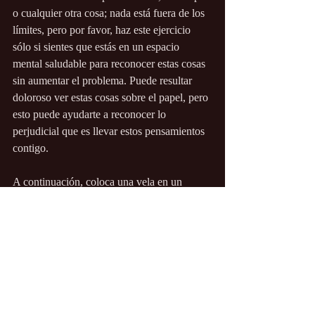
o cualquier otra cosa; nada está fuera de los 
límites, pero por favor, haz este ejercicio 
sólo si sientes que estás en un espacio 
mental saludable para reconocer estas cosas 
sin aumentar el problema. Puede resultar 
doloroso ver estas cosas sobre el papel, pero 
esto puede ayudarte a reconocer lo 
perjudicial que es llevar estos pensamientos 
contigo.
A continuación, coloca una vela en un 
recipiente grande ignífugo, enciéndela y 
quema con mucho cuidado el papel que 
contiene tus pensamientos negativos sobre ti 
mismo (es mejor hacerlo al aire libre por 
motivos de seguridad y tener a mano alguna 
forma de apagar la llama). Mientras el papel 
arde, intenta liberarlos de tu mente y de tu 