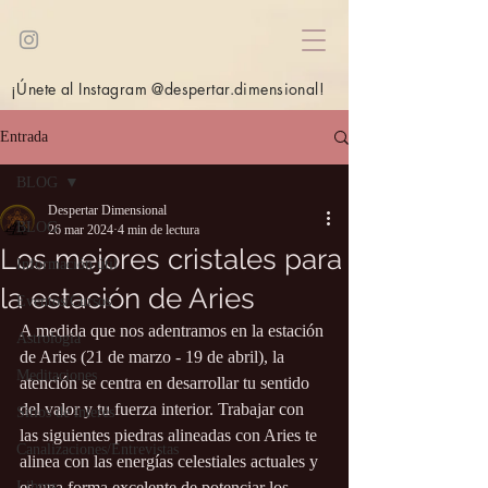
¡Únete al Instagram @despertar.dimensional!
Entrada
BLOG
Despertar Dimensional
BLOG
26 mar 2024
4 min de lectura
Los mejores cristales para
Información útil
la estación de Aries
Eventos/Cursos
A medida que nos adentramos en la estación 
Astrología
de Aries (21 de marzo - 19 de abril), la 
Meditaciones
atención se centra en desarrollar tu sentido 
del valor y tu fuerza interior. Trabajar con 
Sitios de interés
las siguientes piedras alineadas con Aries te 
Canalizaciones/Entrevistas
alinea con las energías celestiales actuales y 
Libros
es una forma excelente de potenciar los 