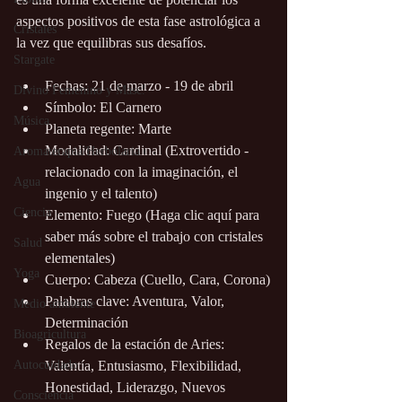
aspectos positivos de esta fase astrológica a 
Cristales
la vez que equilibras sus desafíos.
Stargate
Fechas: 21 de marzo - 19 de abril
Divino Femenino y Masc.
Símbolo: El Carnero
Música
Planeta regente: Marte
Modalidad: Cardinal (Extrovertido - 
Aromaterapia/Herbolaria
relacionado con la imaginación, el 
Agua
ingenio y el talento)
Ciencia
Elemento: Fuego (Haga clic aquí para 
saber más sobre el trabajo con cristales 
Salud
elementales)
Yoga
Cuerpo: Cabeza (Cuello, Cara, Corona)
Palabras clave: Aventura, Valor, 
Medio ambiente
Determinación
Bioagricultura
Regalos de la estación de Aries: 
Autocuidado
Valentía, Entusiasmo, Flexibilidad, 
Honestidad, Liderazgo, Nuevos 
Consciencia