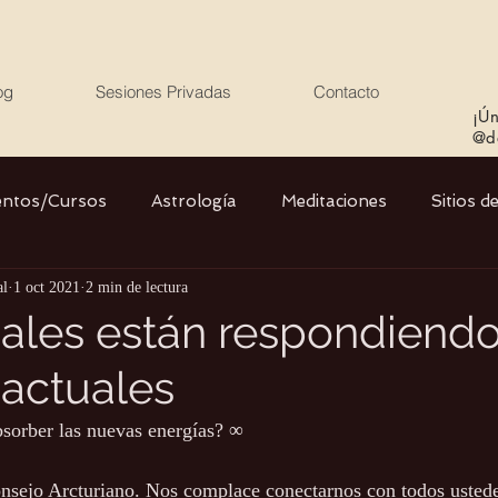
og
Sesiones Privadas
Contacto
¡Ún
@de
entos/Cursos
Astrología
Meditaciones
Sitios d
al
1 oct 2021
2 min de lectura
Libros
Cristales
Stargate
Divino Femenino y
ales están respondiendo
 actuales
Agua
Ciencia
Salud
Yoga
Medio ambiente
bsorber las nuevas energías? ∞
nsejo Arcturiano. Nos complace conectarnos con todos ustede