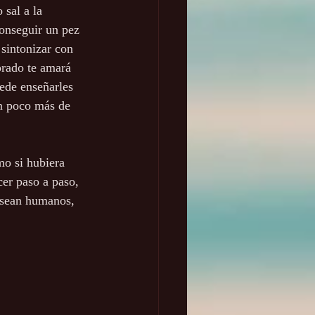
 sal a la 
onseguir un pez 
 sintonizar con 
orado te amará 
ede enseñarles 
n poco más de 
mo si hubiera 
cer paso a paso, 
a sean humanos, 