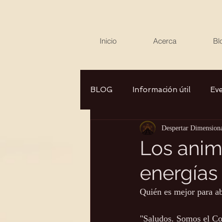
Inicio
Acerca
Bl
BLOG
Información útil
Ev
Despertar Dimension
Canalizaciones/Entrevistas
Los anim
energías
Aromaterapia/Herbolaria
Quién es mejor para a
Autocuidado
Consciencia
"Saludos. Somos el Co