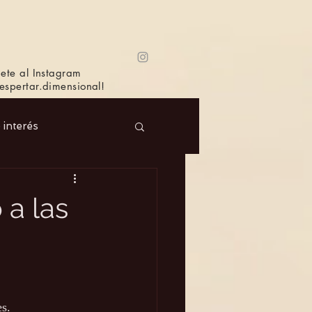
ete al Instagram
spertar.dimensional!
e interés
 Masc.
Música
 a las
Bioagricultura
s.