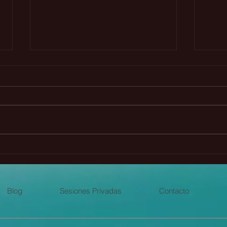
Conviértete en un maestro
Actu
alquimista como Saint
para
Germain
Blog
Sesiones Privadas
Contacto