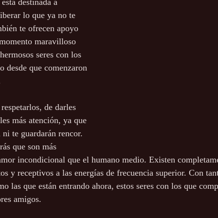
está destinada a 
iberar lo que ya no te 
mbién te ofrecen apoyo 
n momento maravilloso 
 hermosos seres con los 
do desde que comenzaron 
.
respetarlos, de darles 
rles más atención, ya que 
 ni te guardarán rencor. 
irás que son más 
 amor incondicional que el humano medio. Existen completame
tos y receptivos a las energías de frecuencia superior. Con tan
mo las que están entrando ahora, estos seres con los que com
ores amigos.