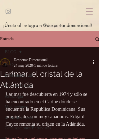
¡Únete al Instagram @despertar.dimensional!
Entrada
BLOG
Despertar Dimensional
BLOG
24 may 2020
1 min de lectura
Larimar, el cristal de la
Información útil
Atlántida
Eventos/Cursos
Larimar fue descubierta en 1974 y sólo se 
Astrología
ha encontrado en el Caribe dónde se 
Meditaciones
encuentra la República Dominicana. Sus 
propiedades son muy sanadoras. Edgard 
Sitios de interés
Cayce remonta su origen en la Atlántida.
Canalizaciones/Entrevistas
Libros
https://www.edgarcaycecures.com/edgar-