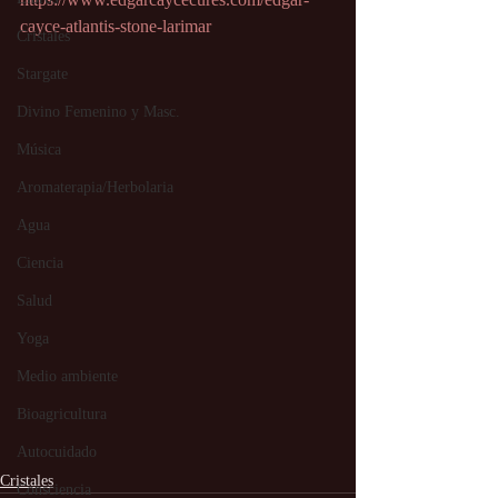
cayce-atlantis-stone-larimar
Cristales
Stargate
Divino Femenino y Masc.
Música
Aromaterapia/Herbolaria
Agua
Ciencia
Salud
Yoga
Medio ambiente
Bioagricultura
Autocuidado
Cristales
Consciencia