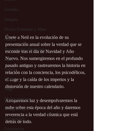
Cristales
Stargate
Divino Femenino y Masc.
Únete a Neil en la evolución de su 
Música
presentación anual sobre la verdad que se 
Aromaterapia/Herbolaria
esconde tras el día de Navidad y Año 
Nuevo. Nos sumergiremos en el profundo 
Agua
pasado antiguo y rastrearemos la historia en 
Ciencia
relación con la conciencia, los psicodélicos, 
el auge y la caída de los imperios y la 
Salud
distorsión de nuestro calendario.
Yoga
Medio ambiente
Arrojaremos luz y desempolvaremos la 
nube sobre esta época del año y daremos 
Bioagricultura
reverencia a la verdad cósmica que está 
Autocuidado
detrás de todo.
Consciencia