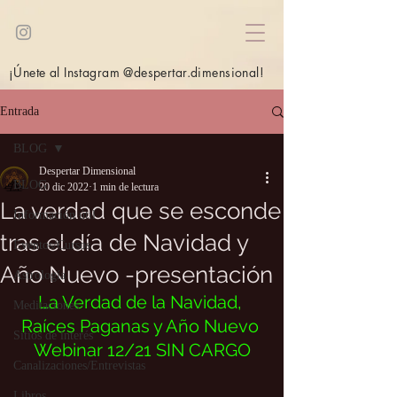
¡Únete al Instagram @despertar.dimensional!
Entrada
BLOG
Despertar Dimensional
BLOG
20 dic 2022
1 min de lectura
La verdad que se esconde
Información útil
tras el día de Navidad y
Eventos/Cursos
Año Nuevo -presentación
Astrología
La Verdad de la Navidad, 
Meditaciones
Raíces Paganas y Año Nuevo 
Sitios de interés
Webinar 12/21 SIN CARGO
Canalizaciones/Entrevistas
Libros