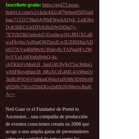
Inscríbete gratis: 
https://ge475.keap-
link014.com/v2/click/442c4f79ebee05051d4
faac71231739a/eJyNkE9rwkAQxb_LnIObx
D-R3IIECUkDFbXHsDWDDia7y-
7EYiXf3bUtnlrobZj35vd4cwNGJRUXLaR
wxFkyhwAsHsgQKl5pxfLwJUZRHIazAD
pS57XVg4H09tvtU39skyRcTAPgq0Fv2W
6yVVnU66Yq6tJbjbQ-4z-
c6TKKFvMnKH_JigrG8U8y9sT5xcMdpG
wHfFRqydfine28_8RsXCrE4ML4A98nn1r
3k8EJP5OSVlg8kmO04q1ulNMb3DftNo9f
q92S8v7SUeZDpDGo2p8XlXj9jhrvvJhuK
A==
Neil Gaur es el Fundador de Portal to 
Ascension... una compañía de producción 
de eventos conscientes creada en 2008 que 
acoge a una amplia gama de presentadores 
sobre una variedad de temas como los 