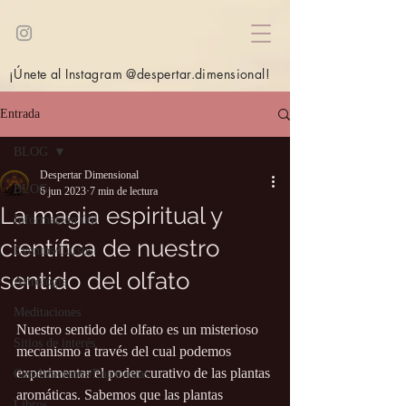
¡Únete al Instagram @despertar.dimensional!
Entrada
BLOG
Despertar Dimensional
BLOG
6 jun 2023
7 min de lectura
La magia espiritual y
Información útil
científica de nuestro
Eventos/Cursos
sentido del olfato
Astrología
Meditaciones
Nuestro sentido del olfato es un misterioso 
Sitios de interés
mecanismo a través del cual podemos 
experimentar el poder curativo de las plantas 
Canalizaciones/Entrevistas
aromáticas. Sabemos que las plantas 
Libros