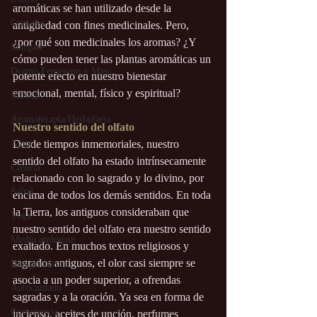
aromáticas se han utilizado desde la 
Cristales
antigüedad con fines medicinales. Pero, 
¿por qué son medicinales los aromas? ¿Y 
Stargate
cómo pueden tener las plantas aromáticas un 
Divino Femenino y Masc.
potente efecto en nuestro bienestar 
emocional, mental, físico y espiritual?
Música
Aromaterapia/Herbolaria
Nuestro sentido del olfato
Agua
Desde tiempos inmemoriales, nuestro 
sentido del olfato ha estado intrínsecamente 
Ciencia
relacionado con lo sagrado y lo divino, por 
Salud
encima de todos los demás sentidos. En toda 
la Tierra, los antiguos consideraban que 
Yoga
nuestro sentido del olfato era nuestro sentido 
Medio ambiente
exaltado. En muchos textos religiosos y 
sagrados antiguos, el olor casi siempre se 
Bioagricultura
asocia a un poder superior, a ofrendas 
Autocuidado
sagradas y a la oración. Ya sea en forma de 
Consciencia
incienso, aceites de unción, perfumes 