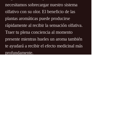
necesitamos sobrecargar nuestro sistema 
olfativo con su olor. El beneficio de las 
plantas aromáticas puede producirse 
rápidamente al recibir la sensación olfativa. 
Traer tu plena conciencia al momento 
presente mientras hueles un aroma también 
te ayudará a recibir el efecto medicinal más 
profundamente.
Cuando cualquier emoción o experiencia no 
puede procesarse completamente, se queda 
en el oscuro sótano de nuestra mente 
subconsciente. Estas experiencias no 
procesadas pueden convertirse en un 
"samskara", que es una impresión que 
queda en nuestra mente, cerebro y sistema 
nervioso, y que puede influir en nuestros 
comportamientos, pensamientos, 