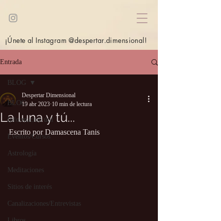
¡Únete al Instagram @despertar.dimensional!
Entrada
BLOG
Despertar Dimensional
BLOG
19 abr 2023
10 min de lectura
La luna y tú...
Información útil
Escrito por Damascena Tanis
Eventos/Cursos
Astrología
Meditaciones
Sitios de interés
Canalizaciones/Entrevistas
Libros