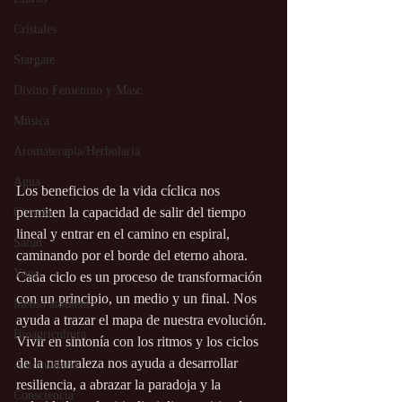
Cristales
Stargate
Divino Femenino y Masc.
Música
Aromaterapia/Herbolaria
Agua
Los beneficios de la vida cíclica nos 
permiten la capacidad de salir del tiempo 
Ciencia
lineal y entrar en el camino en espiral, 
Salud
caminando por el borde del eterno ahora. 
Yoga
Cada ciclo es un proceso de transformación 
con un principio, un medio y un final. Nos 
Medio ambiente
ayuda a trazar el mapa de nuestra evolución. 
Bioagricultura
Vivir en sintonía con los ritmos y los ciclos 
de la naturaleza nos ayuda a desarrollar 
Autocuidado
resiliencia, a abrazar la paradoja y la 
Consciencia