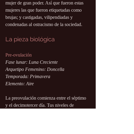
mujer de gran poder. Así que fueron estas 
mujeres las que fueron etiquetadas como 
brujas; y castigadas, vilipendiadas y 
condenadas al ostracismo de la sociedad.
La pieza biológica
Pre-ovulación
Fase lunar: Luna Creciente 
Arquetipo Femenino: Doncella
Temporada: Primavera
Elemento: Aire
La preovulación comienza entre el séptimo 
y el decimotercer día. Tus niveles de 
estrógeno aumentan a medida que empiezas 
a despertar de tu capullo invernal.  El 
estrógeno aumenta y tu cerebro recibe un 
impulso de serotonina, lo que provoca un 