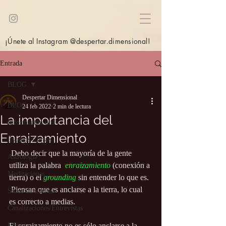
¡Únete al Instagram @despertar.dimensional!
Entrada
BLOG
Despertar Dimensional
BLOG
24 feb 2022
2 min de lectura
La importancia del
Información útil
Enraizamiento
Eventos/Cursos
 Debo decir que la mayoría de la gente 
Astrología
utiliza la palabra  
enraizamiento
 (conexión a 
Meditaciones
tierra) o el 
grounding
 sin entender lo que es. 
 Piensan que es anclarse a la tierra, lo cual 
Sitios de interés
es correcto a medias.
Canalizaciones/Entrevistas
Libros
El enraizamiento no es sólo anclarse a la 