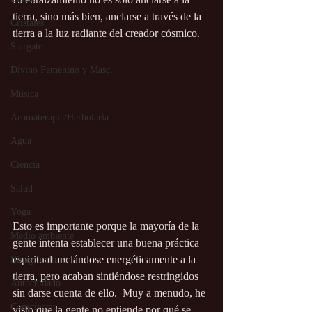
tierra, sino más bien, anclarse a través de la 
Cristales
tierra a la luz radiante del creador cósmico.
Stargate
Divino Femenino y Masc.
Música
Aromaterapia/Herbolaria
Agua
Ciencia
Salud
Yoga
Esto es importante porque la mayoría de la 
Medio ambiente
gente intenta establecer una buena práctica 
espiritual anclándose energéticamente a la 
Bioagricultura
tierra, pero acaban sintiéndose restringidos 
Autocuidado
sin darse cuenta de ello.  Muy a menudo, he 
Consciencia
visto que la gente no entiende por qué se 